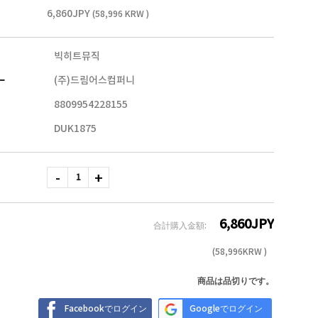
6,860JPY
(58,996 KRW )
빅히트뮤직
ー
(주)드림어스컴퍼니
8809954228155
DUK1875
6,860
JPY
合計購入金額:
(
58,996
KRW )
商品は品切りです。
Facebookでログイン
Googleでログイン