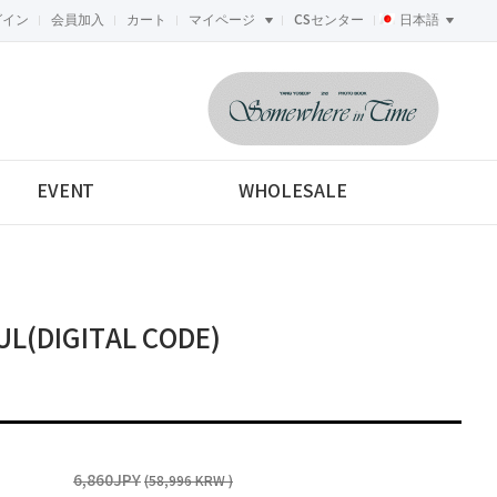
グイン
会員加入
カート
マイページ
CSセンター
日本語
<-->
EVENT
WHOLESALE
UL(DIGITAL CODE)
6,860JPY
(58,996 KRW )