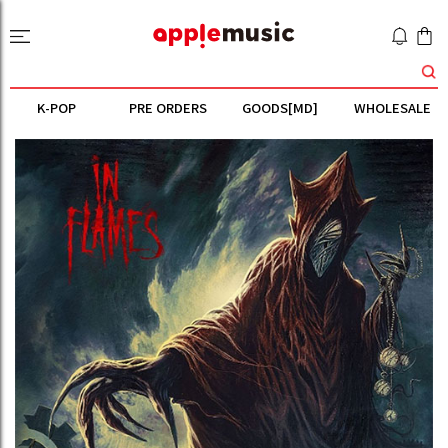
K-POP
PRE ORDERS
GOODS[MD]
WHOLESALE