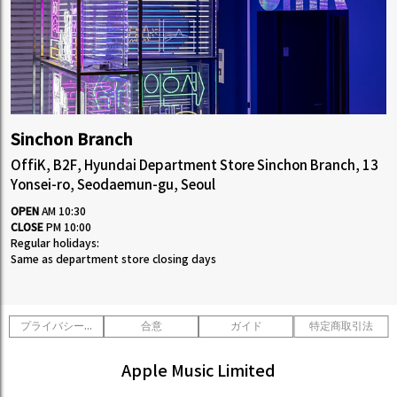
Sinchon Branch
OffiK, B2F, Hyundai Department Store Sinchon Branch, 13
Yonsei-ro, Seodaemun-gu, Seoul
OPEN
AM 10:30
CLOSE
PM 10:00
Regular holidays:
Same as department store closing days
プライバシーポリシー
合意
ガイド
特定商取引法
Apple Music Limited