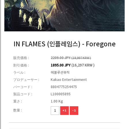
IN FLAMES (인플레임스) - Foregone
販売価格 :
2209.00 JPY
(18,997 KRW )
割引価格 :
1895.00 JPY
(16,297 KRW )
ラベル :
에볼루션뮤직
プロデューサー :
Kakao Entertainment
バーコード :
8804775254475
製品コード :
L100005895
重さ :
1.00 Kg
数量 :
+1
-1