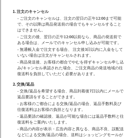
1. 注文のキャンセル
- ご注文のキャンセルは、注文の翌日の正午12:00まで可能
で、その以降は商品発送前の場合でもキャンセルすること
はできません。
- ご注文の後、翌日の正午12:00以前なら、商品の発送前で
ある場合は、メールでのキャンセル申し込みが可能です。
- 無通帳入金で注文する場合、 注文後3日以内に入金をして
いない場合は注文がキャンセルされます。
- 商品発送後、お客様の都合でやむを得ずキャンセル申し込
み/キャンセル承認された場合、ご注文商品の発送地域の往
復送料を負担していただく必要があります。
2. 交換/返品
- 交換/返品を希望する場合、商品到着後7日以内にメールで
返品要請をすることができます。
- お客様のご都合による交換/返品の場合、返品手数料及び
往復送料はお客様の負担となります。
- 返品要請の確認後、返品が可能な場合には返品手数料と往
復送料をご案内いたします。
- 商品の内容が表示・広告内容と異なる、商品不良、誤配送
などによる交換/返品の場合、送料はショッピングモールが