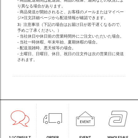
- 商品配送期間は配送国、商品の在庫、通関などの状況によ
り異なる場合があります。
- 商品発送が開始されると、お客様のメールまたはマイペー
ジ>注文詳細ページから配送情報が確認できます。
3）注意事項（下記の場合はお届け日が若干遅くなるので、
予めご了承ください。）
- 当社休日や休日前の営業時間外にご注文いただいた場合。
- 当社一時休暇、年末年始、夏期休暇の場合。
- 配送混雑時、悪天候等の場合。
- 土曜日、日曜日、休日、祝日の注文件は次の営業日に発送
されます。
1:1CONSULT
ORDER
EVENT
WHOLESALE