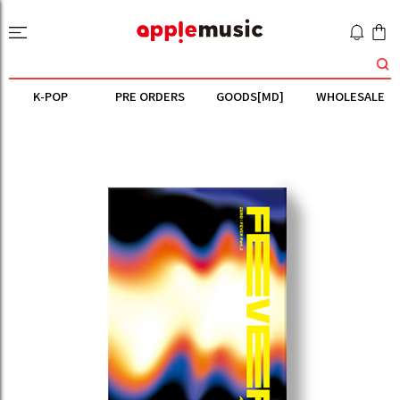
K-POP
PRE ORDERS
GOODS[MD]
WHOLESALE