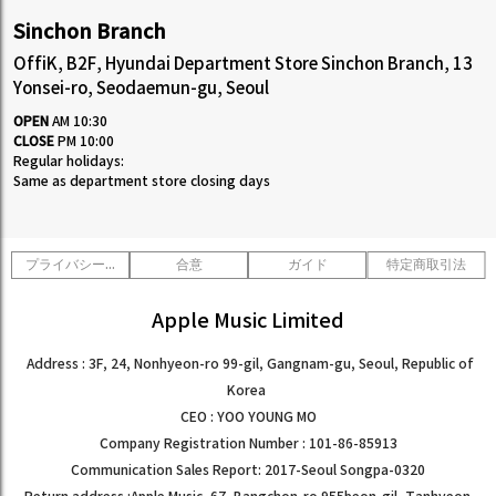
Sinchon Branch
OffiK, B2F, Hyundai Department Store Sinchon Branch, 13
Yonsei-ro, Seodaemun-gu, Seoul
OPEN
AM 10:30
CLOSE
PM 10:00
Regular holidays:
Same as department store closing days
プライバシーポリシー
合意
ガイド
特定商取引法
Apple Music Limited
Address : 3F, 24, Nonhyeon-ro 99-gil, Gangnam-gu, Seoul, Republic of
Korea
CEO : YOO YOUNG MO
Company Registration Number : 101-86-85913
Communication Sales Report: 2017-Seoul Songpa-0320