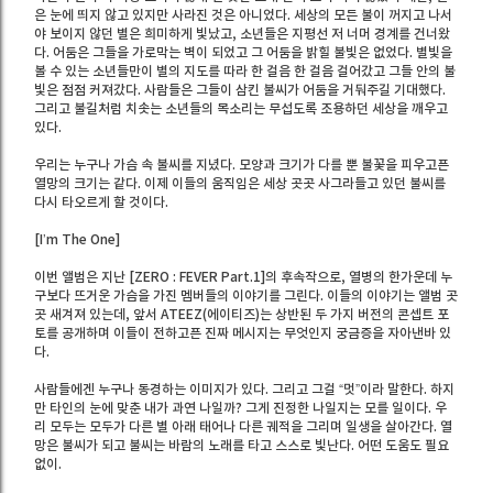
은 눈에 띄지 않고 있지만 사라진 것은 아니었다. 세상의 모든 불이 꺼지고 나서
야 보이지 않던 별은 희미하게 빛났고, 소년들은 지평선 저 너머 경계를 건너왔
다. 어둠은 그들을 가로막는 벽이 되었고 그 어둠을 밝힐 불빛은 없었다. 별빛을
볼 수 있는 소년들만이 별의 지도를 따라 한 걸음 한 걸음 걸어갔고 그들 안의 불
빛은 점점 커져갔다. 사람들은 그들이 삼킨 불씨가 어둠을 거둬주길 기대했다.
그리고 불길처럼 치솟는 소년들의 목소리는 무섭도록 조용하던 세상을 깨우고
있다.
우리는 누구나 가슴 속 불씨를 지녔다. 모양과 크기가 다를 뿐 불꽃을 피우고픈
열망의 크기는 같다. 이제 이들의 움직임은 세상 곳곳 사그라들고 있던 불씨를
다시 타오르게 할 것이다.
[I’m The One]
이번 앨범은 지난 [ZERO : FEVER Part.1]의 후속작으로, 열병의 한가운데 누
구보다 뜨거운 가슴을 가진 멤버들의 이야기를 그린다. 이들의 이야기는 앨범 곳
곳 새겨져 있는데, 앞서 ATEEZ(에이티즈)는 상반된 두 가지 버전의 콘셉트 포
토를 공개하며 이들이 전하고픈 진짜 메시지는 무엇인지 궁금증을 자아낸바 있
다.
사람들에겐 누구나 동경하는 이미지가 있다. 그리고 그걸 “멋”이라 말한다. 하지
만 타인의 눈에 맞춘 내가 과연 나일까? 그게 진정한 나일지는 모를 일이다. 우
리 모두는 모두가 다른 별 아래 태어나 다른 궤적을 그리며 일생을 살아간다. 열
망은 불씨가 되고 불씨는 바람의 노래를 타고 스스로 빛난다. 어떤 도움도 필요
없이.