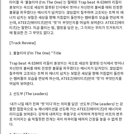
타이틀 곡 ‘불놀이야 (I’m The One)’는 절제된 Trap beat 속 EDM의 리듬이
돋보이는 곡으로 세상의 잘못된 인식에서 벗어나 자신만의 불씨를 태워 진정한
불꽃을 피우겠다는 메시지가 담겨있다. 끊임없이 질주하며 고조되는 트랙 위 에
너지 넘치는 보컬은 세상을 향해 거침없이 돌진하는 멤버들의 모습을 연상케 하
는데, ATEEZ(에이티즈)만의 “멋”이 무엇인지를 여실히 보여준다. ATEEZ(에이
티즈)는 말한다. 지금 흘리는 땀, 열정을 담은 눈, 그 이외는 우리가 뜨거워지기
에 필요한 건 그 무엇도 없다고.
[Track Review]
1. 불놀이야 (I'm The One) *Title
Trap beat 속 EDM의 리듬이 돋보이는 곡으로 세상의 잘못된 인식에서 벗어나
자신만의 불씨를 태워 진정한 불꽃을 피우겠다는 메시지가 담겨있다. 끊임없이
질주하며 고조되는 트랙 위 에너지 넘치는 보컬은 세상을 향해 거침없이 돌진하
는 멤버들의 모습을 연상케 하는데, ATEEZ(에이티즈)만의 “멋”이 무엇인지를
여실히 보여준다.
2. 선도부 (The Leaders)
‘내가 나일 때가 진짜 “멋”이다’라는 의미를 담은 ‘선도부 (The Leaders)’는 강
렬한 힙합곡으로 뉴 제너레이션을 선도해 가는 ATEEZ(에이티즈)의 에너지와
리더십을 보여준다. 강하게 내려치는 후렴구로 시작하여 격정적인 비트의 변주
로 이어지는 숨 막힐듯한 전개는 곡이 마무리될 때까지 긴장을 놓을 수 없게 한
다.