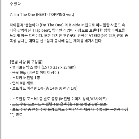
수 있다.
7. I'm The One (HEAT-TOPPING ver.)
타이틀곡 ‘불놀이야 (I’m The One)’의 B-side 버전으로 미니멀한 사운드 속
더욱 강력해진 Trap beat, 탑라인의 영어 가창으로 트렌디한 힙합 바이브를
느끼게 하는 트랙이다. 또한 캐치한 후렴구의 반복은 ATEEZ(에이티즈)만의 중
독성 넘치는 매력을 선보임과 동시에 듣는 재미를 배가시킨다.
[앨범 사양 및 구성품]
- 슬리브& 박스 형태 (157 x 217 x 28mm)
- 북릿 96p (버전별 이미지 상이)
- 스티커 버전별 1종
- 엽서 8종 세트
- 포토카드 버전별 1종 (총 14종 중 랜덤 1종)
- 초도한정 포스터1종 별도 증정 (버전별 이미지 상이/A2사이즈)
-
초도 수량 포토카드 버전별 1종 온팩 (총 7종 중 랜덤 1종) 종료
-
초도 수량 중 한정 수량 폴라로이드 온팩 (** 전 제품 내 수록되는 구성품 아님
**) 종료