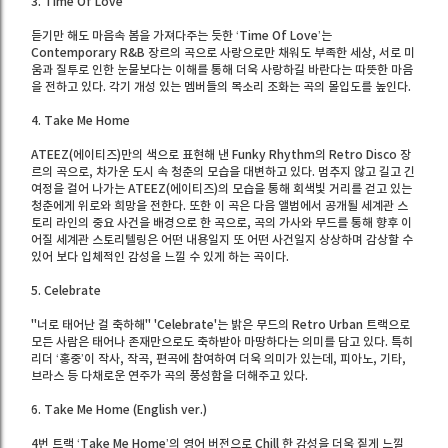
3. Time Of Love
듣기만 해도 마음속 봄을 가져다주는 듯한 ‘Time Of Love’는
Contemporary R&B 장르의 곡으로 사랑으로만 채워도 부족한 세상, 서로 미
움과 질투로 인한 눈물보다는 이해를 통해 더욱 사랑하길 바란다는 따뜻한 마음
을 전하고 있다. 각기 개성 있는 멤버들의 목소리 조화는 곡의 몰입도를 높인다.
4. Take Me Home
ATEEZ(에이티즈)만의 색으로 표현해 낸 Funky Rhythm의 Retro Disco 장
르의 곡으로, 차가운 도시 속 청춘의 모습을 대변하고 있다. 멈추지 않고 길고 긴
여정을 걸어 나가는 ATEEZ(에이티즈)의 모습을 통해 회색빛 거리를 걷고 있는
청춘에게 위로와 희망을 전한다. 또한 이 곡은 다음 앨범에서 공개될 세계관 스
토리 라인의 중요 사건을 배경으로 한 곡으로, 곡의 가사와 무드를 통해 향후 이
어질 세계관 스토리텔링은 어떤 내용일지 또 어떤 사건일지 상상하며 감상할 수
있어 보다 입체적인 감성을 느낄 수 있게 하는 곡이다.
5. Celebrate
"너로 태어난 걸 축하해" 'Celebrate'는 밝은 무드의 Retro Urban 트랙으로
모든 사람은 태어나 존재만으로도 축하받아 마땅하다는 의미를 담고 있다. 특히
리더 ‘홍중’이 작사, 작곡, 편곡에 참여하여 더욱 의미가 있는데, 피아노, 기타,
브라스 등 다채로운 연주가 곡의 풍성함을 더해주고 있다.
6. Take Me Home (English ver.)
4번 트랙 ‘Take Me Home’의 영어 버전으로 Chill 한 감성을 더욱 짙게 느낄