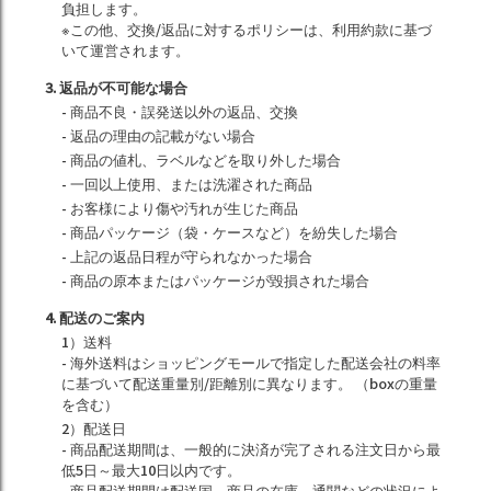
負担します。
※この他、交換/返品に対するポリシーは、利用約款に基づ
いて運営されます。
3. 返品が不可能な場合
- 商品不良・誤発送以外の返品、交換
- 返品の理由の記載がない場合
- 商品の値札、ラベルなどを取り外した場合
- 一回以上使用、または洗濯された商品
- お客様により傷や汚れが生じた商品
- 商品パッケージ（袋・ケースなど）を紛失した場合
- 上記の返品日程が守られなかった場合
- 商品の原本またはパッケージが毀損された場合
4. 配送のご案内
1）送料
- 海外送料はショッピングモールで指定した配送会社の料率
に基づいて配送重量別/距離別に異なります。 （boxの重量
を含む）
2）配送日
- 商品配送期間は、一般的に決済が完了される注文日から最
低5日～最大10日以内です。