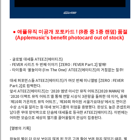
● 애플뮤직 미공개 포토카드 ! (8종 중 1종 랜덤) 품절
(Applemusic's benefit photocard out of stock)
- 글로벌 대세돌 ATEEZ(에이티즈)
- FEVER 시리즈 두 번째 이야기 [ZERO : FEVER Part.2] 발매!
- 타이틀곡 ‘불놀이야 (I’m The One)’ ATEEZ(에이티즈)의 거침없는 질주!
대세 퍼포먼스돌 ATEEZ(에이티즈)가 여섯 번째 미니앨범 [ZERO : FEVER
Part.2]로 컴백한다.
앞서 ATEEZ(에이티즈)는 ‘2020 엠넷 아시안 뮤직 어워즈(2020 MAMA)’와
‘2020 더팩트 뮤직 어워즈’를 통해 연말 시상식 3관왕을 돌파한 데 이어, 올해
‘제10회 가온차트 뮤직 어워즈’, ‘제30회 하이원 서울가요대상’에서도 연이은
수상 소식을 알리는 등 대세 보이그룹의 위엄을 증명했다. 완성도 높은 콘셉트와
남다른 무대 장악력으로 단숨에 대세돌로 등극한 ATEEZ(에이티즈). 이번에는
어떠한 모습으로 세상의 열기를 끌어올릴지 관심이 집중된다.
[열병의 기록]
하늘의 별이 더 이상 보이지 않게 된 것은 고개 들어 보려 하지 않았기 때문, 별