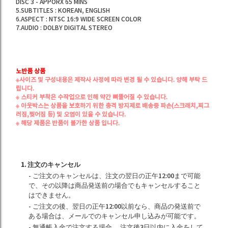
DISC 3 - APPORX 65 MINS
5.SUBTITLES : KOREAN, ENGLISH
6.ASPECT : NTSC 16:9 WIDE SCREEN COLOR
7.AUDIO : DOLBY DIGITAL STEREO
노반품 상품
※사이즈 및 구성내용은 제작사 사정에 따라 변경 될 수 있습니다. 양해 부탁 드
립니다.
※ 스티커 부착은 수작업으로 인해 약간 삐뚤어질 수 있습니다.
※ 아웃박스는 상품을 보호하기 위한 충격 방지제로
배송중 파손(스크래치,찌그
러짐,찢어짐 등) 및 오염
이 있을 수 있습니다.
※ 해당 제품은 반품이 불가한 상품 입니다.
1. 注文のキャンセル
- ご注文のキャンセルは、注文の翌日の正午12:00まで可能
で、その以降は商品発送前の場合でもキャンセルすること
はできません。
- ご注文の後、翌日の正午12:00以前なら、商品の発送前で
ある場合は、メールでのキャンセル申し込みが可能です。
- 無通帳入金で注文する場合、 注文後3日以内に入金をして