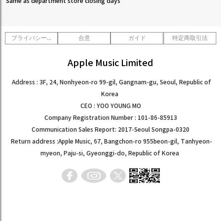
Same as department store closing days
プライバシーポリシー
合意
ガイド
特定商取引法
Apple Music Limited
Address : 3F, 24, Nonhyeon-ro 99-gil, Gangnam-gu, Seoul, Republic of
Korea
CEO : YOO YOUNG MO
Company Registration Number : 101-86-85913
Communication Sales Report: 2017-Seoul Songpa-0320
Return address :Apple Music, 67, Bangchon-ro 955beon-gil, Tanhyeon-
myeon, Paju-si, Gyeonggi-do, Republic of Korea