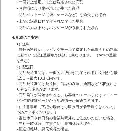
- 一回以上使用、または洗濯された商品
- お客様により傷や汚れが生じた商品
- 商品パッケージ（袋・ケースなど）を紛失した場合
- 上記の返品日程が守られなかった場合
- 商品の原本またはパッケージが毀損された場合
4. 配送のご案内
1）送料
- 海外送料はショッピングモールで指定した配送会社の料率
に基づいて配送重量別/距離別に異なります。 （boxの重量
を含む）
2）配送日
- 商品配送期間は、一般的に決済が完了される注文日から最
低5日～最大10日以内です。
- 商品配送期間は配送国、商品の在庫、通関などの状況によ
り異なる場合があります。
- 商品発送が開始されると、お客様のメールまたはマイペー
ジ>注文詳細ページから配送情報が確認できます。
3）注意事項（下記の場合はお届け日が若干遅くなるので、
予めご了承ください。）
- 当社休日や休日前の営業時間外にご注文いただいた場合。
- 当社一時休暇、年末年始、夏期休暇の場合。
- 配送混雑時、悪天候等の場合。