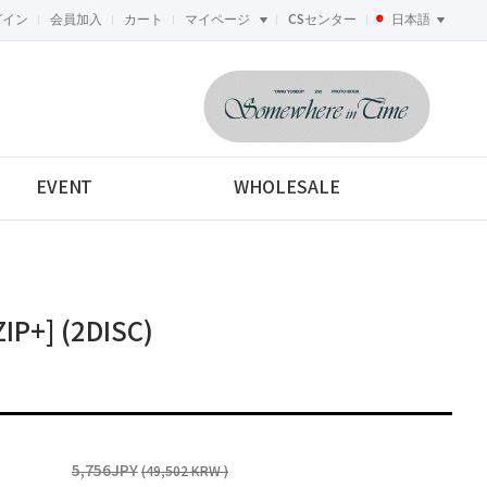
グイン
会員加入
カート
マイページ
CSセンター
日本語
<-->
EVENT
WHOLESALE
IP+] (2DISC)
5,756JPY
(49,502 KRW )