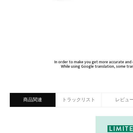
In order to make you get more accurate and d
While using Google translation, some tran
商品関連
トラックリスト
レビュ