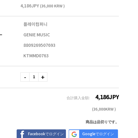
4,186JPY
(36,000 KRW )
플레이컴퍼니
ー
GENIE MUSIC
8809269507693
KTMMD0763
4,186
JPY
合計購入金額:
(
36,000
KRW )
商品は品切りです。
Facebookでログイン
Googleでログイン