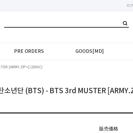
ロ
PRE ORDERS
GOODS[MD]
TER [ARMY.ZIP+] (2DISC)
탄소년단 (BTS) - BTS 3rd MUSTER [ARMY.Z
販売価格