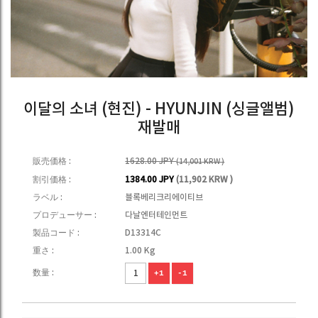
이달의 소녀 (현진) - HYUNJIN (싱글앨범)
재발매
販売価格 :
1628.00 JPY
(14,001 KRW )
割引価格 :
1384.00 JPY
(11,902 KRW )
ラベル :
블록베리크리에이티브
プロデューサー :
다날엔터테인먼트
製品コード :
D13314C
重さ :
1.00 Kg
数量 :
+1
-1