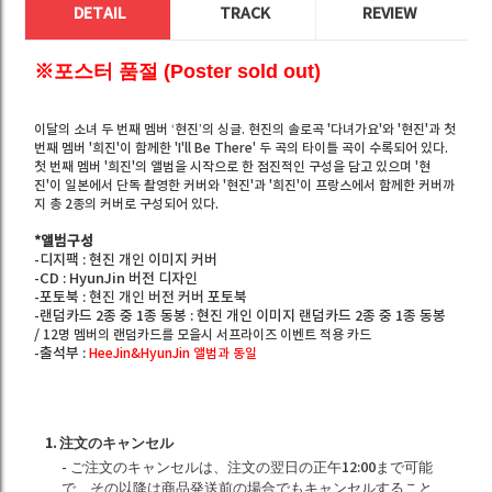
DETAIL
TRACK
REVIEW
※포스터 품절 (Poster sold out)
이달의 소녀 두 번째 멤버 ‘현진’의 싱글. 현진의 솔로곡 '다녀가요'와 '현진'과 첫
번째 멤버 '희진'이 함께한 'I'll Be There' 두 곡의 타이틀 곡이 수록되어 있다.
첫 번째 멤버 '희진'의 앨범을 시작으로 한 점진적인 구성을 담고 있으며 '현
진'이 일본에서 단독 촬영한 커버와 '현진'과 '희진'이 프랑스에서 함께한 커버까
지 총 2종의 커버로 구성되어 있다.
*
앨범구성
-
디지팩
:
현진 개인 이미지 커버
-CD :
HyunJin
버전 디자인
-
포토북
:
현진 개인 버전 커버
포토북
-
랜덤카드
2
종 중
1
종 동봉
:
현진 개인 이미지 랜덤카드
2
종 중
1
종 동봉
/
12
명 멤버의 랜덤카드를 모을시 서프라이즈 이벤트 적용 카드
-
출석부
:
HeeJin&HyunJin
앨범과 동일
1. 注文のキャンセル
- ご注文のキャンセルは、注文の翌日の正午12:00まで可能
で、その以降は商品発送前の場合でもキャンセルすること