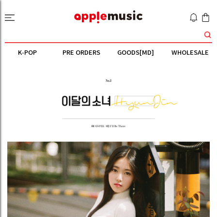
K-POP
PRE ORDERS
GOODS[MD]
WHOLESALE