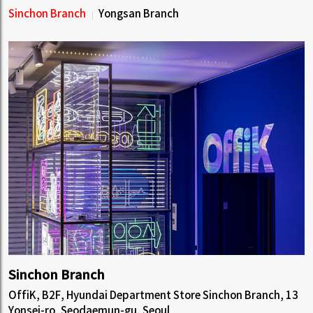
Sinchon Branch
Yongsan Branch
Sinchon Branch
OffiK, B2F, Hyundai Department Store Sinchon Branch, 13
Yonsei-ro, Seodaemun-gu, Seoul