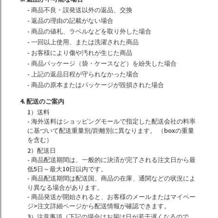
- 商品不良・誤発送以外の返品、交換
- 返品の理由の記載がない場合
- 商品の値札、ラベルなどを取り外した場合
- 一回以上使用、または洗濯された商品
- お客様により傷や汚れが生じた商品
- 商品パッケージ（袋・ケースなど）を紛失した場合
- 上記の返品日程が守られなかった場合
- 商品の原本またはパッケージが毀損された場合
4. 配送のご案内
1）送料
- 海外送料はショッピングモールで指定した配送会社の料率
に基づいて配送重量別/距離別に異なります。 （boxの重量
を含む）
2）配送日
- 商品配送期間は、一般的に決済が完了される注文日から最
低5日～最大10日以内です。
- 商品配送期間は配送国、商品の在庫、通関などの状況によ
り異なる場合があります。
- 商品発送が開始されると、お客様のメールまたはマイペー
ジ>注文詳細ページから配送情報が確認できます。
3）注意事項（下記の場合はお届け日が若干遅くなるので、