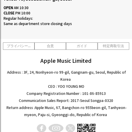
OPEN
AM 10:30
CLOSE
PM 10:00
Regular holidays:
Same as department store closing days
プライバシーポリシー
合意
ガイド
特定商取引法
Apple Music Limited
Address : 3F, 24, Nonhyeon-ro 99-gil, Gangnam-gu, Seoul, Republic of
Korea
CEO : YOO YOUNG MO
Company Registration Number : 101-86-85913
Communication Sales Report: 2017-Seoul Songpa-0320
Return address :Apple Music, 67, Bangchon-ro 955beon-gil, Tanhyeon-
myeon, Paju-si, Gyeonggi-do, Republic of Korea