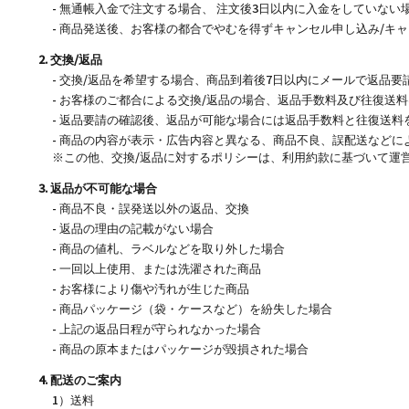
- 無通帳入金で注文する場合、 注文後3日以内に入金をしていな
- 商品発送後、お客様の都合でやむを得ずキャンセル申し込み/
2. 交換/返品
- 交換/返品を希望する場合、商品到着後7日以内にメールで返品
- お客様のご都合による交換/返品の場合、返品手数料及び往復送
- 返品要請の確認後、返品が可能な場合には返品手数料と往復送料
- 商品の内容が表示・広告内容と異なる、商品不良、誤配送などに
※この他、交換/返品に対するポリシーは、利用約款に基づいて運
3. 返品が不可能な場合
- 商品不良・誤発送以外の返品、交換
- 返品の理由の記載がない場合
- 商品の値札、ラベルなどを取り外した場合
- 一回以上使用、または洗濯された商品
- お客様により傷や汚れが生じた商品
- 商品パッケージ（袋・ケースなど）を紛失した場合
- 上記の返品日程が守られなかった場合
- 商品の原本またはパッケージが毀損された場合
4. 配送のご案内
1）送料