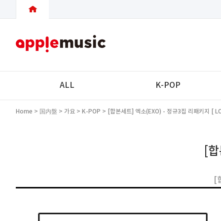
ALL
K-POP
Home
>
国内盤
>
가요
>
K-POP
> [합본세트] 엑소(EXO) - 정규3집 리패키지 [ L
[ Korean Ver. / Chinese Ver. ]
[합
[