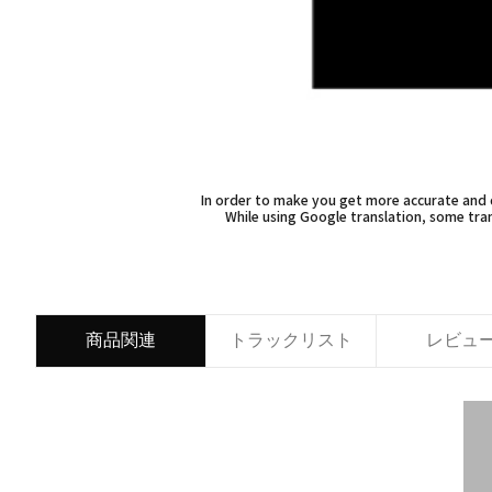
In order to make you get more accurate and d
While using Google translation, some tran
商品関連
トラックリスト
レビュ