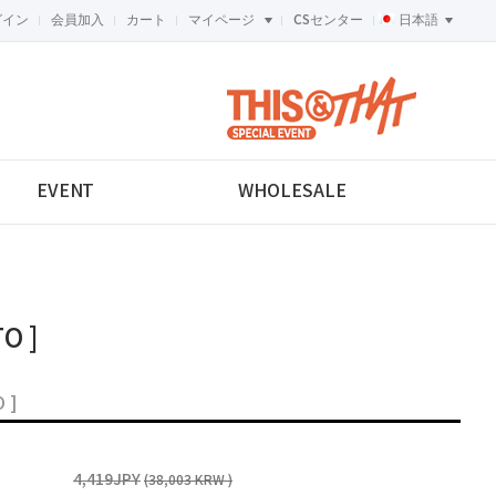
グイン
会員加入
カート
マイページ
CSセンター
日本語
<-->
EVENT
WHOLESALE
O ]
 ]
4,419JPY
(38,003 KRW )