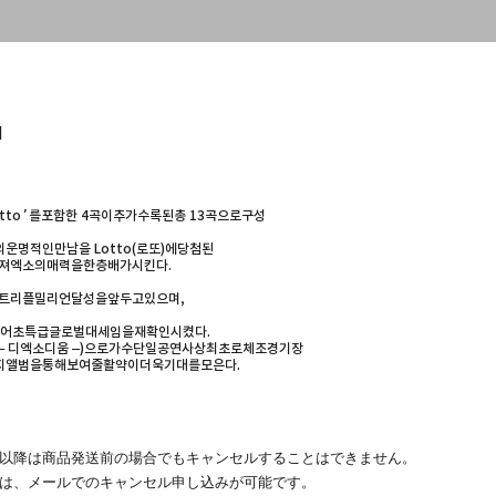
]
otto’를포함한 4곡이추가수록된총 13곡으로구성
운명적인만남을 Lotto(로또)에당첨된
져엑소의매력을한층배가시킨다.
에이어트리플밀리언달성을앞두고있으며,
휩쓸어초특급글로벌대세임을재확인시켰다.
닛 #3 – 디엑소디움 –)으로가수단일공연사상최초로체조경기장
지앨범을통해보여줄활약이더욱기대를모은다.
その以降は商品発送前の場合でもキャンセルすることはできません。
場合は、メールでのキャンセル申し込みが可能です。