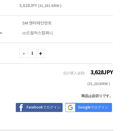
3,628JPY
(31,201 KRW )
SM 엔터테인먼트
ー
㈜드림어스컴퍼니
3,628
JPY
合計購入金額:
(
31,201
KRW )
商品は品切りです。
Facebookでログイン
Googleでログイン