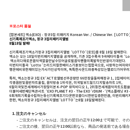
※포스터 품절
[합본세트] 엑소(EXO) - 정규3집 리패키지 Korean Ver. / Chinese Ver. [ LOTTO 
신기록제조기엑소, 정규 3집리패키지앨범
8월18일 발매!
신기록제조기엑소가정규 3집리패키지앨범 ‘LOTTO’(로또)를 8월 18일 발매한다.
엑소는 오는 18일이번리패키지앨범을 공개하며, 기존 3집수록곡 9곡에타이틀곡 ‘L
엑소의다채로운음악색깔을만날수있어글로벌음악팬들의폭발적인반응이기대된다.
이번타이틀곡 ‘Lotto’는리드미컬한베이스가돋보이는힙합곡으로, 사랑하는여자와의
행운에비유한재미있는가사가인상적이며, 독특한사운드와중독성있는멜로디가어우러
특히, 엑소는정규 3집 EX’ACT로앨범선주문량만 66만장을돌파해정규 1, 2집
각종음원및음반차트올킬, 음악방송 1위석권, 미국빌보드월드디지털송차트 1위,
6월미국및전세계에서가장많이본 K-POP 뮤직비디오 1, 2위등전세계음악차트도
더불어세번째단독콘서트 ‘EXO PLANET #3 - The EXO’rDIUM -‘(엑소플래
6회개최기록을수립하는등신기록제조기다운면모를다시한번입증한만큼, 이번리패키
한편, 엑소의정규 3집리패키지앨범‘LOTTO’는8월 18일발매된다.
1. 注文のキャンセル
- ご注文のキャンセルは、注文の翌日の正午12:00まで可能で、
- ご注文の後、翌日の正午12:00以前なら、商品の発送前である