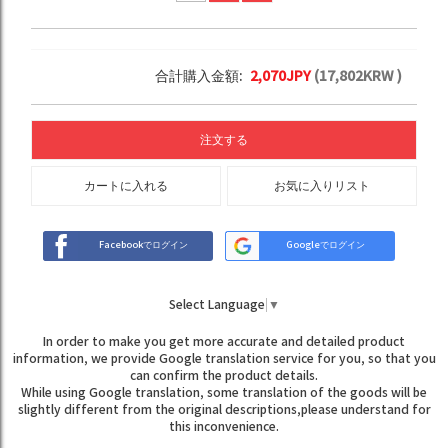
合計購入金額:
2,070
JPY
(
17,802
KRW )
注文する
カートに入れる
お気に入りリスト
Facebookでログイン
Googleでログイン
Select Language
▼
In order to make you get more accurate and detailed product
information, we provide Google translation service for you, so that you
can confirm the product details.
While using Google translation, some translation of the goods will be
slightly different from the original descriptions,please understand for
this inconvenience.