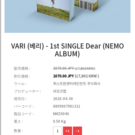
VARI (베리) - 1st SINGLE Dear (NEMO
ALBUM)
販売価格 :
2070.00 JPY
(17,802 KRW )
割引価格 :
2070.00 JPY
(17,802 KRW )
ラベル :
퍼스트원엔터테인먼트 주식회사
プロデューサー :
네모즈랩
発売日 :
2026-04-30
バーコード :
8809867981321
製品コード :
NMZ0046
重さ :
0.50 Kg
数量 :
+1
-1