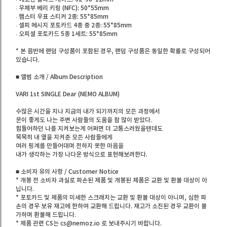
· 우체부 베리 키링 (NFC): 50*55mm
· 햄스터 우표 스티커 2종: 55*85mm
· 셀피 메시지 포토카드 4종 중 2종: 55*85mm
· 오피셜 포토카드 5종 1세트: 55*85mm
* 본 음반에 랜덤 구성품이 포함된 경우, 랜덤 구성품은 동일한 확률로 구성되어
있습니다.
■ 앨범 소개 / Album Description
VARI 1st SINGLE Dear (NEMO ALBUM)
수많은 시간을 지나 지금의 내가 되기까지의 모든 과정에서
운이 좋게도 나는 주변 사람들의 도움을 참 많이 받았다.
힘들어하던 나를 지켜보는게 어쩌면 더 고통스러웠을텐데도
묵묵히 내 옆을 지켜준 모든 사람들에게
여러 핑계를 만들어대며 전하지 못한 마음을
내가 생각하는 가장 나다운 방식으로 표현해보려한다.
■ 소비자 유의 사항 / Customer Notice
* 개봉 전 소비자 과실로 파손된 제품 및 개봉된 제품은 교환 및 환불 대상이 아
닙니다.
* 포토카드 및 제품의 미세한 스크래치는 교환 및 환불 대상이 아니며, 심한 파
손의 경우 보유 재고에 한하여 교환해 드립니다. 재고가 소진된 경우 교환이 불
가하며 환불해 드립니다.
* 제품 관련 CS는 cs@nemoz.io 로 보내주시기 바랍니다.