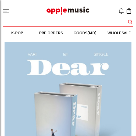
K-POP
PRE ORDERS
GOODS[MD]
WHOLESALE