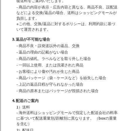
復送料をご案内いたします。
- 商品の内容が表示・広告内容と異なる、商品不良、誤配送
などによる交換/返品の場合、送料はショッピングモールが
負担します。
※この他、交換/返品に対するポリシーは、利用約款に基づ
いて運営されます。
3. 返品が不可能な場合
- 商品不良・誤発送以外の返品、交換
- 返品の理由の記載がない場合
- 商品の値札、ラベルなどを取り外した場合
- 一回以上使用、または洗濯された商品
- お客様により傷や汚れが生じた商品
- 商品パッケージ（袋・ケースなど）を紛失した場合
- 上記の返品日程が守られなかった場合
- 商品の原本またはパッケージが毀損された場合
4. 配送のご案内
1）送料
- 海外送料はショッピングモールで指定した配送会社の料率
に基づいて配送重量別/距離別に異なります。 （boxの重量
を含む）
2）配送日