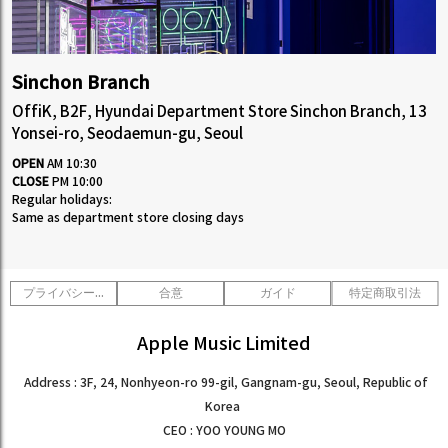
Sinchon Branch
OffiK, B2F, Hyundai Department Store Sinchon Branch, 13
Yonsei-ro, Seodaemun-gu, Seoul
OPEN
AM 10:30
CLOSE
PM 10:00
Regular holidays:
Same as department store closing days
プライバシーポリシー
合意
ガイド
特定商取引法
Apple Music Limited
Address : 3F, 24, Nonhyeon-ro 99-gil, Gangnam-gu, Seoul, Republic of
Korea
CEO : YOO YOUNG MO