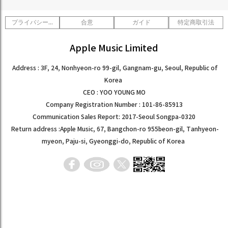
プライバシーポリシー
合意
ガイド
特定商取引法
Apple Music Limited
Address : 3F, 24, Nonhyeon-ro 99-gil, Gangnam-gu, Seoul, Republic of
Korea
CEO : YOO YOUNG MO
Company Registration Number : 101-86-85913
Communication Sales Report: 2017-Seoul Songpa-0320
Return address :Apple Music, 67, Bangchon-ro 955beon-gil, Tanhyeon-
myeon, Paju-si, Gyeonggi-do, Republic of Korea