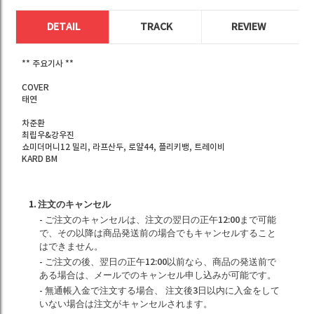
DETAIL
TRACK
REVIEW
** 주요기사 **
COVER
태연
차준환
최립우&강우진
쇼미더머니12 밀리, 라프산두, 로얄44, 플리키뱅, 트레이비
KARD BM
1. 注文のキャンセル
- ご注文のキャンセルは、注文の翌日の正午12:00まで可能
で、その以降は商品発送前の場合でもキャンセルすること
はできません。
- ご注文の後、翌日の正午12:00以前なら、商品の発送前で
ある場合は、メールでのキャンセル申し込みが可能です。
- 無通帳入金で注文する場合、 注文後3日以内に入金をして
いない場合は注文がキャンセルされます。