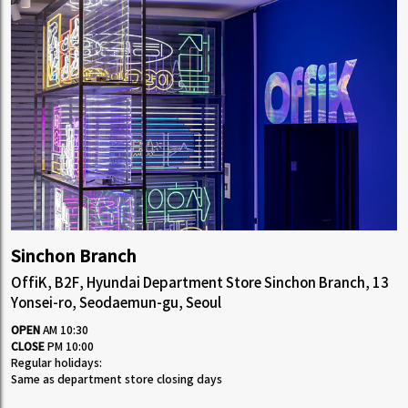
Sinchon Branch
OffiK, B2F, Hyundai Department Store Sinchon Branch, 13
Yonsei-ro, Seodaemun-gu, Seoul
OPEN
AM 10:30
CLOSE
PM 10:00
Regular holidays:
Same as department store closing days