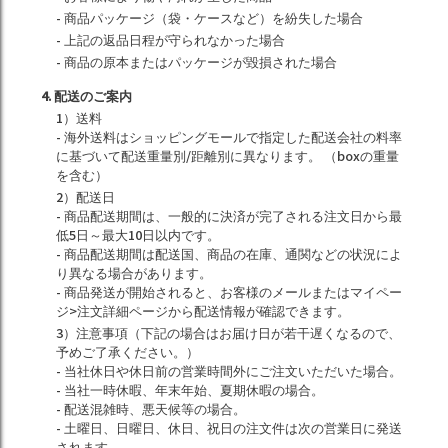
- 商品パッケージ（袋・ケースなど）を紛失した場合
- 上記の返品日程が守られなかった場合
- 商品の原本またはパッケージが毀損された場合
4. 配送のご案内
1）送料
- 海外送料はショッピングモールで指定した配送会社の料率
に基づいて配送重量別/距離別に異なります。 （boxの重量
を含む）
2）配送日
- 商品配送期間は、一般的に決済が完了される注文日から最
低5日～最大10日以内です。
- 商品配送期間は配送国、商品の在庫、通関などの状況によ
り異なる場合があります。
- 商品発送が開始されると、お客様のメールまたはマイペー
ジ>注文詳細ページから配送情報が確認できます。
3）注意事項（下記の場合はお届け日が若干遅くなるので、
予めご了承ください。）
- 当社休日や休日前の営業時間外にご注文いただいた場合。
- 当社一時休暇、年末年始、夏期休暇の場合。
- 配送混雑時、悪天候等の場合。
- 土曜日、日曜日、休日、祝日の注文件は次の営業日に発送
されます。