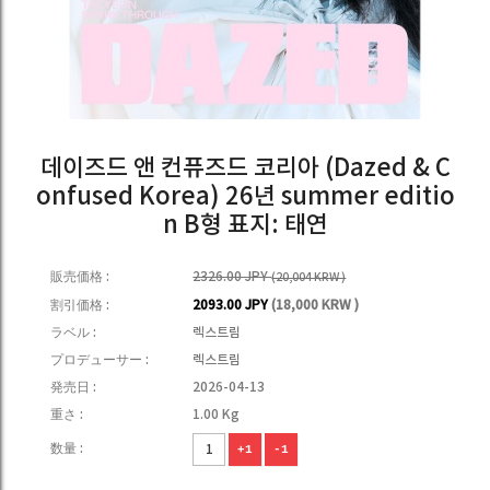
데이즈드 앤 컨퓨즈드 코리아 (Dazed & C
onfused Korea) 26년 summer editio
n B형 표지: 태연
販売価格 :
2326.00 JPY
(20,004 KRW )
割引価格 :
2093.00 JPY
(18,000 KRW )
ラベル :
렉스트림
プロデューサー :
렉스트림
発売日 :
2026-04-13
重さ :
1.00 Kg
数量 :
+1
-1