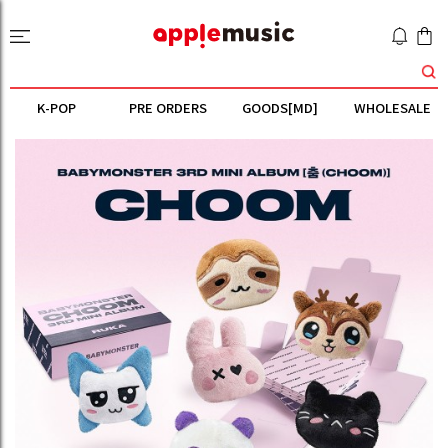
K-POP
PRE ORDERS
GOODS[MD]
WHOLESALE