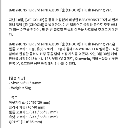
BABYMONSTER 3rd MINI ALBUM [춤 (CHOOM)] Plush Keyring Ver.
지난 10월, [WE GO UP]을 통해 거침없이 비상한 BABYMONSTER가 세 번째
미니 앨범 [춤 (CHOOM)]을 발매한다. 이번 앨범으로 음악과 춤으로 모두 하나
가 되는 순간을 전하며, 또 한 번 글로벌 팬들의 이목을 사로잡을 것으로 기대된
다.
BABYMONSTER 3rd MINI ALBUM [춤 (CHOOM)] Plush Keyring Ver.은
필름 포토카드 8종, 유닛 포토카드 2종과 함께 BABYMONSTER 멤버들이 직접
참여해 완성한 플러시 키링 등을 담아 소장 가치를 더했다. 오는 3월 30일 예약
판매를 시작하여 5월 4일 18시부터 YG셀렉트, Ktown4u, 위버스샵을 비롯한
전국 온/오프라인 음반 매장에서 만나볼 수 있다.
[앨범 사양]
- Size: 60*90*26mm
- Weight: 50g
- 국문
아웃케이스 (60*90*26 mm)
플러시 키링 (40*40 mm)
필름 포토카드 (8ea / 55*85 mm)
유닛 포토카드 (2ea / 55*85 mm)
QR카드 (110*85 mm)