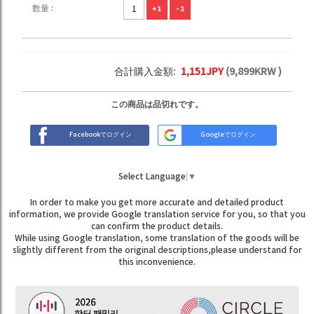
数量 :
+1
-1
合計購入金額:
1,151
JPY
(
9,899
KRW )
この商品は品切れです。
Facebookでログイン
Googleでログイン
Select Language
▼
In order to make you get more accurate and detailed product
information, we provide Google translation service for you, so that you
can confirm the product details.
While using Google translation, some translation of the goods will be
slightly different from the original descriptions,please understand for
this inconvenience.