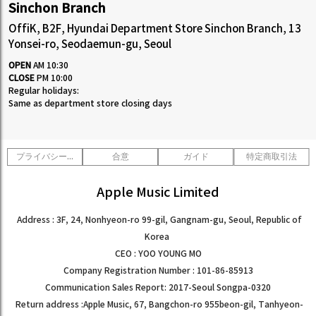
Sinchon Branch
OffiK, B2F, Hyundai Department Store Sinchon Branch, 13
Yonsei-ro, Seodaemun-gu, Seoul
OPEN
AM 10:30
CLOSE
PM 10:00
Regular holidays:
Same as department store closing days
プライバシーポリシー
合意
ガイド
特定商取引法
Apple Music Limited
Address : 3F, 24, Nonhyeon-ro 99-gil, Gangnam-gu, Seoul, Republic of
Korea
CEO : YOO YOUNG MO
Company Registration Number : 101-86-85913
Communication Sales Report: 2017-Seoul Songpa-0320
Return address :Apple Music, 67, Bangchon-ro 955beon-gil, Tanhyeon-