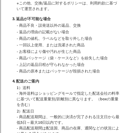
※この他、交換/返品に対するポリシーは、利用約款に基づ
いて運営されます。
3. 返品が不可能な場合
- 商品不良・誤発送以外の返品、交換
- 返品の理由の記載がない場合
- 商品の値札、ラベルなどを取り外した場合
- 一回以上使用、または洗濯された商品
- お客様により傷や汚れが生じた商品
- 商品パッケージ（袋・ケースなど）を紛失した場合
- 上記の返品日程が守られなかった場合
- 商品の原本またはパッケージが毀損された場合
4. 配送のご案内
1）送料
- 海外送料はショッピングモールで指定した配送会社の料率
に基づいて配送重量別/距離別に異なります。 （boxの重量
を含む）
2）配送日
- 商品配送期間は、一般的に決済が完了される注文日から最
低5日～最大10日以内です。
- 商品配送期間は配送国、商品の在庫、通関などの状況によ