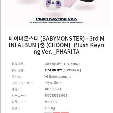
베이비몬스터 (BABYMONSTER) - 3rd M
INI ALBUM [춤 (CHOOM)] Plush Keyri
ng Ver._PHARITA
販売価格 :
1395.00 JPY
(11,997 KRW )
割引価格 :
1151.00 JPY
(9,899 KRW )
ラベル :
YG Entertainment
プロデューサー :
(주)YG플러스
発売日 :
2026-05-04
バーコード :
8800353119969
製品コード :
YGP0777
重さ :
0.70 Kg