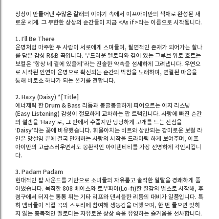
상상이 만들어낸 수많은 갈래의 이야기 속에서 이프아이만의 색채로 완성된 새
로운 세계. 그 무한한 상상의 순간들이 지금 <As if>라는 이름으로 시작됩니다.
1. I’ll Be There
운명처럼 마주한 두 사람이 서로에게 스며들며, 필연적인 존재가 되어가는 찰나
를 담은 감성 R&B 곡입니다. 부드러운 멜로디와 깊이 있는 그루브 위로 흐르는
보컬은 “항상 네 곁에 있을게”라는 진솔한 약속을 섬세하게 그려냅니다. 우연으
로 시작된 인연이 운명으로 확신되는 순간의 벅참을 노래하며, 연결된 마음을
통해 비로소 하나가 되는 온기를 전합니다.
2. Hazy (Daisy) *[Title]
에너제틱 한 Drum & Bass 리듬과 몽글몽글하게 피어오르는 이지 리스닝
(Easy Listening) 감성이 절묘하게 교차하는 팝 트랙입니다. 사랑에 빠진 순간
의 설렘을 ‘Hazy’로, 그 안에서 수줍지만 당당하게 고개를 드는 진심을
‘Daisy’라는 꽃에 비유했습니다. 휘몰아치는 비트와 상반되는 감미로운 보컬 라
인은 망설임 끝에 결국 만개하는 사랑의 시작을 드라마틱 하게 보여주며, 이프
아이만의 고급스러우면서도 몽환적인 아이덴티티를 가장 선명하게 각인시킵니
다.
3. Padam Padam
현대적인 팝 사운드를 기반으로 소녀들의 자유롭고 솔직한 일탈을 경쾌하게 풀
어냈습니다. 묵직한 808 베이스와 로우파이(Lo-fi)한 질감의 벌스로 시작해, 후
렴구에서 터지는 통통 튀는 기타 리프와 댄서블한 리듬의 대비가 일품입니다. 특
히 멤버들이 직접 곡의 스토리에 참여해 생동감을 더했으며, 한 번 들으면 잊히
지 않는 중독적인 멜로디는 자유로운 상상 속을 유영하는 즐거움을 선사합니다.