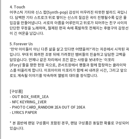
4. Touch
어쿠스틱 기타와 신스 팝(Synth-pop) 감성이 어우러진 따뜻한 발라드 곡입니
다. 담백한 기타 스트로크 위로 쌓이는 신스의 질감은 곡이 진행될수록 깊은 몰
입감을 만들어냅니다. 서로의 아픔을 어루만지고 위로가 되어주는 친구 사이의
단단한 우정을 노래하며, 절제된 편곡 속에 폭발하듯 전해지는 후렴구의 감정선
이 긴 여운을 남깁니다.
5. Forever Us
“만약 아이돌이 아닌 다른 삶을 살고 있다면 어땠을까?”라는 자문에서 시작된 곡
입니다. 무대 위 화려한 조명 뒤에 가려졌던 멤버들의 진솔하고 담담한 고백을
담았습니다. 언제나 같은 자리에서 조건 없는 사랑을 보내주는 ‘이포리
(ifory)’들을 향한 헌정 곡으로, 콘서트장에서 팬들과 함께 합창하는 클라이막
스를 떠올리게 합니다. 이프아이와 이포리가 함께 써 내려온 시간, 그리고 앞으
로도 계속될 이야기를 약속하며 앨범의 대미를 장식합니다.
[구성품]
- OUT BOX_6VER_1EA
- NFC KEYRING_1VER
- PHOTO CARD_RANDOM 2EA OUT OF 20EA
- LYRICS PAPER
* 본 음반에 랜덤 구성품이 포함된 경우, 랜덤 구성품은 동일한 확률로 구성되어
있습니다.