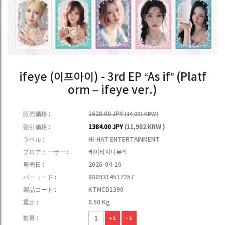
ifeye (이프아이) - 3rd EP “As if” (Platf
orm – ifeye ver.)
販売価格 :
1628.00 JPY
(14,001 KRW )
割引価格 :
1384.00 JPY
(11,902 KRW )
ラベル :
HI-HAT ENTERTAINMENT
プロデューサー :
케이티지니뮤직
発売日 :
2026-04-16
バーコード :
8809314517257
製品コード :
KTMCD1390
重さ :
0.50 Kg
数量 :
+1
-1