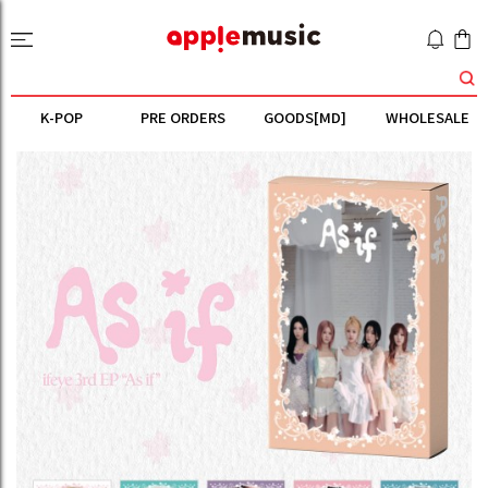
K-POP
PRE ORDERS
GOODS[MD]
WHOLESALE