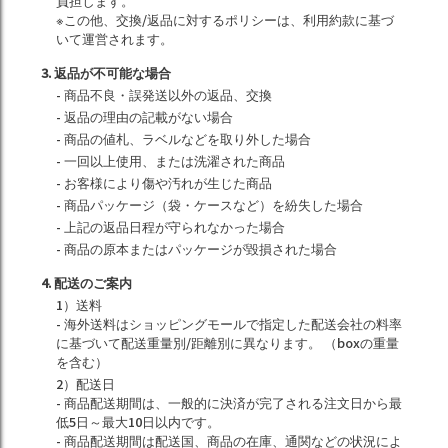
負担します。
※この他、交換/返品に対するポリシーは、利用約款に基づ
いて運営されます。
3. 返品が不可能な場合
- 商品不良・誤発送以外の返品、交換
- 返品の理由の記載がない場合
- 商品の値札、ラベルなどを取り外した場合
- 一回以上使用、または洗濯された商品
- お客様により傷や汚れが生じた商品
- 商品パッケージ（袋・ケースなど）を紛失した場合
- 上記の返品日程が守られなかった場合
- 商品の原本またはパッケージが毀損された場合
4. 配送のご案内
1）送料
- 海外送料はショッピングモールで指定した配送会社の料率
に基づいて配送重量別/距離別に異なります。 （boxの重量
を含む）
2）配送日
- 商品配送期間は、一般的に決済が完了される注文日から最
低5日～最大10日以内です。
- 商品配送期間は配送国、商品の在庫、通関などの状況によ