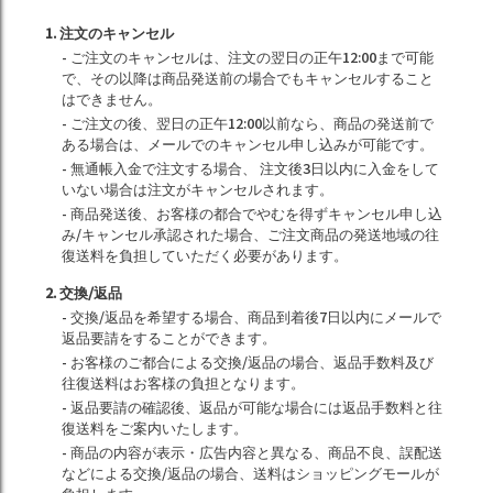
1. 注文のキャンセル
- ご注文のキャンセルは、注文の翌日の正午12:00まで可能
で、その以降は商品発送前の場合でもキャンセルすること
はできません。
- ご注文の後、翌日の正午12:00以前なら、商品の発送前で
ある場合は、メールでのキャンセル申し込みが可能です。
- 無通帳入金で注文する場合、 注文後3日以内に入金をして
いない場合は注文がキャンセルされます。
- 商品発送後、お客様の都合でやむを得ずキャンセル申し込
み/キャンセル承認された場合、ご注文商品の発送地域の往
復送料を負担していただく必要があります。
2. 交換/返品
- 交換/返品を希望する場合、商品到着後7日以内にメールで
返品要請をすることができます。
- お客様のご都合による交換/返品の場合、返品手数料及び
往復送料はお客様の負担となります。
- 返品要請の確認後、返品が可能な場合には返品手数料と往
復送料をご案内いたします。
- 商品の内容が表示・広告内容と異なる、商品不良、誤配送
などによる交換/返品の場合、送料はショッピングモールが