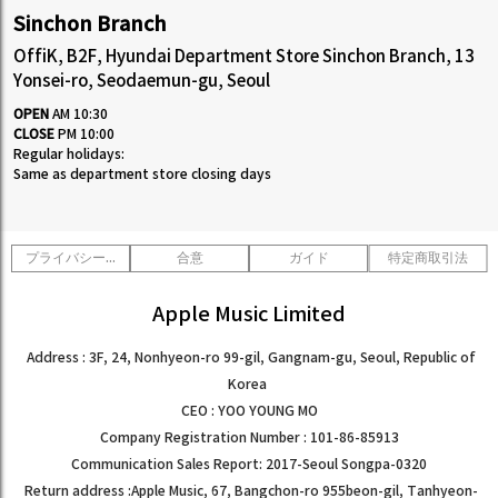
Sinchon Branch
OffiK, B2F, Hyundai Department Store Sinchon Branch, 13
Yonsei-ro, Seodaemun-gu, Seoul
OPEN
AM 10:30
CLOSE
PM 10:00
Regular holidays:
Same as department store closing days
プライバシーポリシー
合意
ガイド
特定商取引法
Apple Music Limited
Address : 3F, 24, Nonhyeon-ro 99-gil, Gangnam-gu, Seoul, Republic of
Korea
CEO : YOO YOUNG MO
Company Registration Number : 101-86-85913
Communication Sales Report: 2017-Seoul Songpa-0320
Return address :Apple Music, 67, Bangchon-ro 955beon-gil, Tanhyeon-