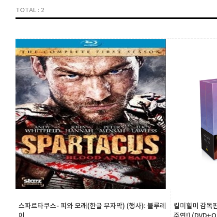
TOTAL : 2
스파르타쿠스- 피와 모래(한글 무자막) (행사): 블루레
킬미힐미 감독판 
이
주연!] (DVD