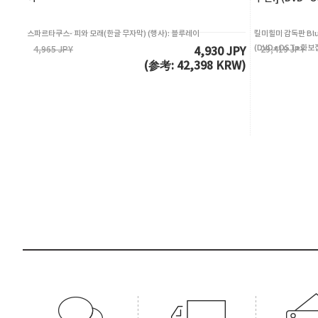
스파르타쿠스- 피와 모래(한글 무자막) (행사): 블루레이
킬미힐미 감독판 Blu
(DVD+OST+화보집
4,965 JPY
29,419 JPY
4,930 JPY
(参考: 42,398 KRW)