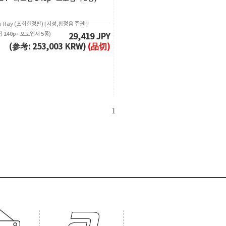
-Ray (초회한정판) [지성,황정음 주연!]
 140p+포토엽서 5종)
29,419 JPY
(参考: 253,003 KRW)
(品切)
1