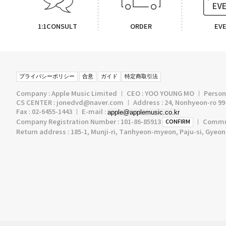
1:1CONSULT
ORDER
EV
プライバシーポリシー
合意
ガイド
特定商取引法
Company : Apple Music Limited ㅣ CEO : YOO YOUNG MO ㅣ Persona
CS CENTER : jonedvd@naver.com ㅣ Address : 24, Nonhyeon-ro 99-
Fax : 02-6455-1443 ㅣ E-mail :
apple@applemusic.co.kr
Company Registration Number : 101-86-85913
ㅣ Communi
CONFIRM
Return address : 185-1, Munji-ri, Tanhyeon-myeon, Paju-si, Gyeo