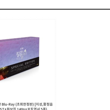
Blu-Ray (초회한정판) [지성,황정음
+OST+화보집 140p+포토엽서 5종)