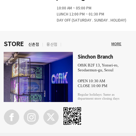
10:00 AM ~ 05:00 PM
LUNCH 12:00 PM ~ 01:30 PM
DAY OFF (SATURDAY . SUNDAY . HOLIDAY)
STORE
MORE
신촌점
용산점
Sinchon Branch
OffiK B2F 13, Yonsei-ro,
Seodaemun-gu, Seoul
OPEN 10:30 AM
CLOSE 10:00 PM
Regular holidays: Same as
department store closing days