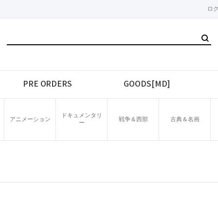
ロ
PRE ORDERS
GOODS[MD]
ドキュメンタリ
アニメーション
戦争＆西部
古典＆名画
ー