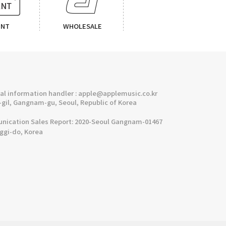
ENT
WHOLESALE
l information handler : apple@applemusic.co.kr
gil, Gangnam-gu, Seoul, Republic of Korea
cation Sales Report: 2020-Seoul Gangnam-01467
nggi-do, Korea