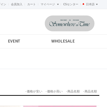
グイン
会員加入
カート
マイページ
CSセンター
日本語
<-->
EVENT
WHOLESALE
価格が安い
価格が高い
商品名順
商品名順