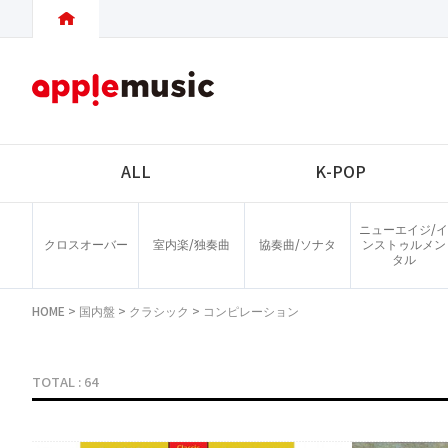
ALL
K-POP
ニューエイジ/イ
クロスオーバー
室内楽/独奏曲
協奏曲/ソナタ
ンストゥルメン
タル
HOME
>
国内盤
>
クラシック
>
コンピレーション
TOTAL : 64