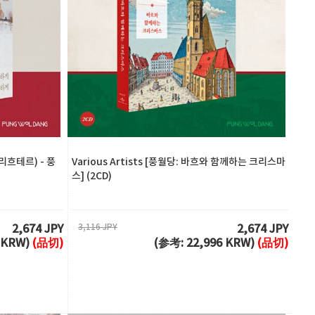
 리흐테르) - 풍
Various Artists [풍월당: 바흐와 함께하는 크리스마
스] (2CD)
3,116 JPY
2,674 JPY
2,674 JPY
6 KRW)
(品切)
(参考: 22,996 KRW)
(品切)