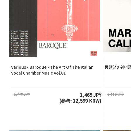
Various - Baroque - The Art Of The Italian
풍월당 X 워너클래
Vocal Chamber Music Vol.01
1,779 JPY
3,116 JPY
1,465 JPY
(参考: 12,599 KRW)