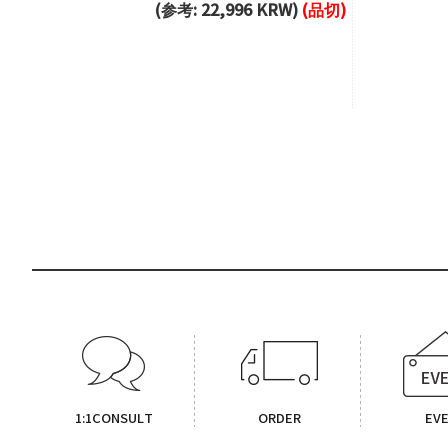
(参考: 22,996 KRW)
(品切)
1:1CONSULT
ORDER
EV