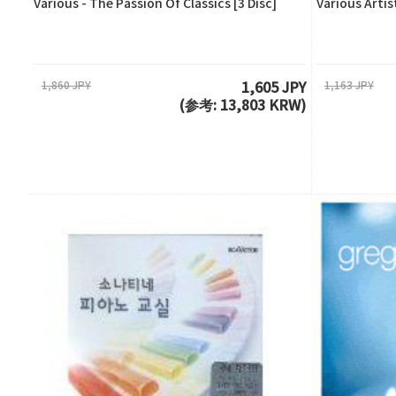
Various - The Passion Of Classics [3 Disc]
Various Arti
1,860 JPY
1,163 JPY
1,605 JPY
(参考: 13,803 KRW)