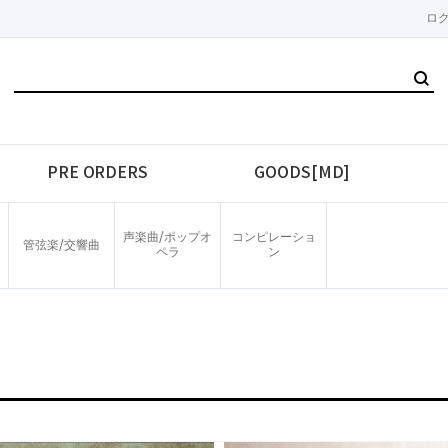
ロ
PRE ORDERS
GOODS[MD]
声楽曲/ポップオ
コンピレーショ
管弦楽/交響曲
ペラ
ン