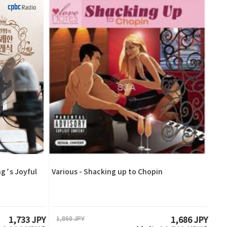
’s Joyful
Various - Shacking up to Chopin
1,860 JPY
1,733 JPY
1,686 JPY