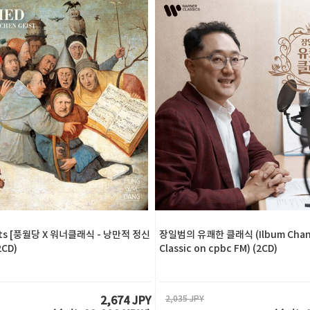
tists [풍월당 X 워너클래식 - 낭만적 정신
장일범의 유쾌한 클래식 (Ilbum Chang
2CD)
Classic on cpbc FM) (2CD)
2,035 JPY
2,674 JPY