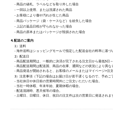
- 商品の値札、ラベルなどを取り外した場合
- 一回以上使用、または洗濯された商品
- お客様により傷や汚れが生じた商品
- 商品パッケージ（袋・ケースなど）を紛失した場合
- 上記の返品日程が守られなかった場合
- 商品の原本またはパッケージが毀損された場合
4. 配送のご案内
1）送料
- 海外送料はショッピングモールで指定した配送会社の料率に基づい
2）配送日
- 商品配送期間は、一般的に決済が完了される注文日から最低5日～
- 商品配送期間は配送国、商品の在庫、通関などの状況により異な
- 商品発送が開始されると、お客様のメールまたはマイページ>注
3）注意事項（下記の場合はお届け日が若干遅くなるので、予めご
- 当社休日や休日前の営業時間外にご注文いただいた場合。
- 当社一時休暇、年末年始、夏期休暇の場合。
- 配送混雑時、悪天候等の場合。
- 土曜日、日曜日、休日、祝日の注文件は次の営業日に発送されま