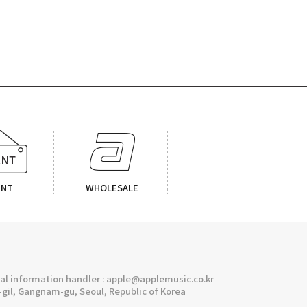
ENT
WHOLESALE
l information handler : apple@applemusic.co.kr
gil, Gangnam-gu, Seoul, Republic of Korea