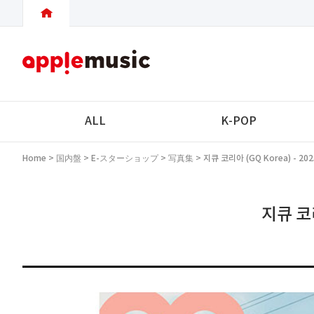
ALL
K-POP
Home
>
国内盤
>
E-スターショップ
>
写真集
> 지큐 코리아 (GQ Korea) - 20
지큐 코리