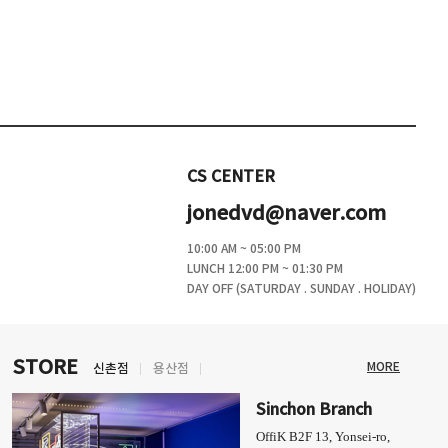
CS CENTER
jonedvd@naver.com
10:00 AM ~ 05:00 PM
LUNCH 12:00 PM ~ 01:30 PM
DAY OFF (SATURDAY . SUNDAY . HOLIDAY)
STORE
MORE
신촌점
용산점
Sinchon Branch
OffiK B2F 13, Yonsei-ro,