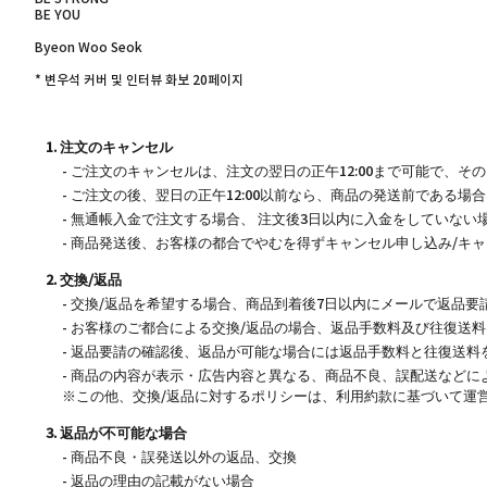
BE YOU
Byeon Woo Seok
* 변우석 커버 및 인터뷰 화보 20페이지
1. 注文のキャンセル
- ご注文のキャンセルは、注文の翌日の正午12:00まで可能で、
- ご注文の後、翌日の正午12:00以前なら、商品の発送前である
- 無通帳入金で注文する場合、 注文後3日以内に入金をしていな
- 商品発送後、お客様の都合でやむを得ずキャンセル申し込み/
2. 交換/返品
- 交換/返品を希望する場合、商品到着後7日以内にメールで返品
- お客様のご都合による交換/返品の場合、返品手数料及び往復送
- 返品要請の確認後、返品が可能な場合には返品手数料と往復送料
- 商品の内容が表示・広告内容と異なる、商品不良、誤配送などに
※この他、交換/返品に対するポリシーは、利用約款に基づいて運
3. 返品が不可能な場合
- 商品不良・誤発送以外の返品、交換
- 返品の理由の記載がない場合