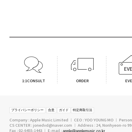
1:1CONSULT
ORDER
EV
プライバシーポリシー
合意
ガイド
特定商取引法
Company : Apple Music Limited ㅣ CEO : YOO YOUNG MO ㅣ Persona
CS CENTER : jonedvd@naver.com ㅣ Address : 24, Nonhyeon-ro 99-
Fax : 02-6455-1443 ㅣ E-mail :
apple@applemusic.co.kr