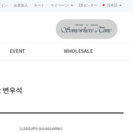
グイン
会員加入
カート
マイページ
CSセンター
日本語
<-->
EVENT
WHOLESALE
 : 변우석
1,163JPY
(10,002 KRW )