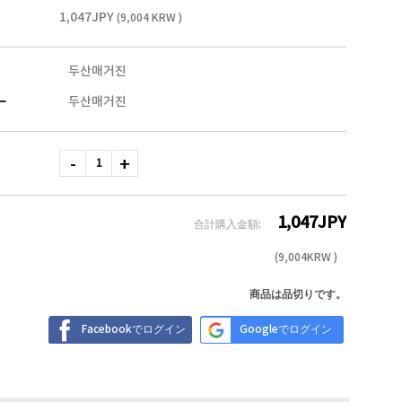
1,047JPY
(9,004 KRW )
두산매거진
ー
두산매거진
1,047
JPY
合計購入金額:
(
9,004
KRW )
商品は品切りです。
Facebookでログイン
Googleでログイン