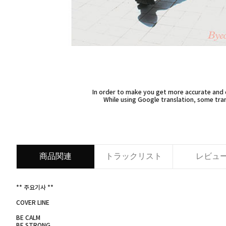
In order to make you get more accurate and d
While using Google translation, some tran
商品関連
トラックリスト
レビュ
** 주요기사 **
COVER LINE
BE CALM
BE STRONG