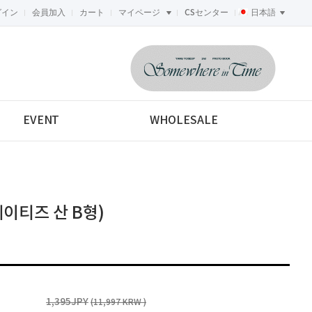
グイン
会員加入
カート
マイページ
CSセンター
日本語
<-->
EVENT
WHOLESALE
에이티즈 산 B형)
1,395JPY
(11,997 KRW )