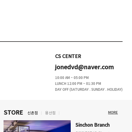
CS CENTER
jonedvd@naver.com
10:00 AM ~ 05:00 PM
LUNCH 12:00 PM ~ 01:30 PM
DAY OFF (SATURDAY . SUNDAY . HOLIDAY)
STORE
MORE
신촌점
용산점
Sinchon Branch