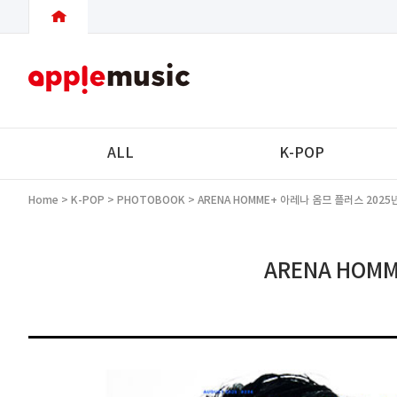
ALL
K-POP
Home
>
K-POP
>
PHOTOBOOK
> ARENA HOMME+ 아레나 옴므 플러스 2025
ARENA HOM