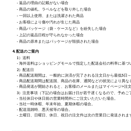
- 返品の理由の記載がない場合
- 商品の値札、ラベルなどを取り外した場合
- 一回以上使用、または洗濯された商品
- お客様により傷や汚れが生じた商品
- 商品パッケージ（袋・ケースなど）を紛失した場合
- 上記の返品日程が守られなかった場合
- 商品の原本またはパッケージが毀損された場合
4. 配送のご案内
1）送料
- 海外送料はショッピングモールで指定した配送会社の料率に基づい
2）配送日
- 商品配送期間は、一般的に決済が完了される注文日から最低5日～
- 商品配送期間は配送国、商品の在庫、通関などの状況により異な
- 商品発送が開始されると、お客様のメールまたはマイページ>注
3）注意事項（下記の場合はお届け日が若干遅くなるので、予めご
- 当社休日や休日前の営業時間外にご注文いただいた場合。
- 当社一時休暇、年末年始、夏期休暇の場合。
- 配送混雑時、悪天候等の場合。
- 土曜日、日曜日、休日、祝日の注文件は次の営業日に発送されま