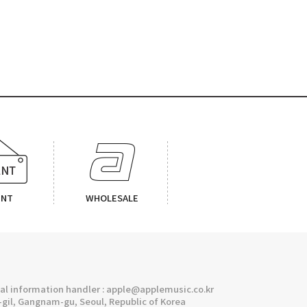
ENT
WHOLESALE
l information handler : apple@applemusic.co.kr
gil, Gangnam-gu, Seoul, Republic of Korea