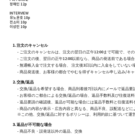
정해인 12p
INTERVIEW
유노윤호 10p
전소미 10p
이성민 10p
1. 注文のキャンセル
- ご注文のキャンセルは、注文の翌日の正午12:00まで可能で、
- ご注文の後、翌日の正午12:00以前なら、商品の発送前である
- 無通帳入金で注文する場合、 注文後3日以内に入金をしていな
- 商品発送後、お客様の都合でやむを得ずキャンセル申し込み/
2. 交換/返品
- 交換/返品を希望する場合、商品到着後7日以内にメールで返品
- お客様のご都合による交換/返品の場合、返品手数料及び往復送
- 返品要請の確認後、返品が可能な場合には返品手数料と往復送料
- 商品の内容が表示・広告内容と異なる、商品不良、誤配送などに
※この他、交換/返品に対するポリシーは、利用約款に基づいて運
3. 返品が不可能な場合
- 商品不良・誤発送以外の返品、交換