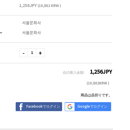
1,256JPY
(10,802 KRW )
서울문화사
ー
서울문화사
1,256
JPY
合計購入金額:
(
10,802
KRW )
商品は品切りです。
Facebookでログイン
Googleでログイン