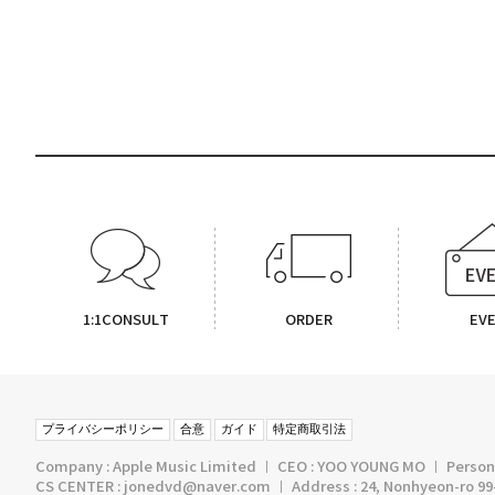
1:1CONSULT
ORDER
EV
プライバシーポリシー
合意
ガイド
特定商取引法
Company : Apple Music Limited ㅣ CEO : YOO YOUNG MO ㅣ Persona
CS CENTER : jonedvd@naver.com ㅣ Address : 24, Nonhyeon-ro 99-