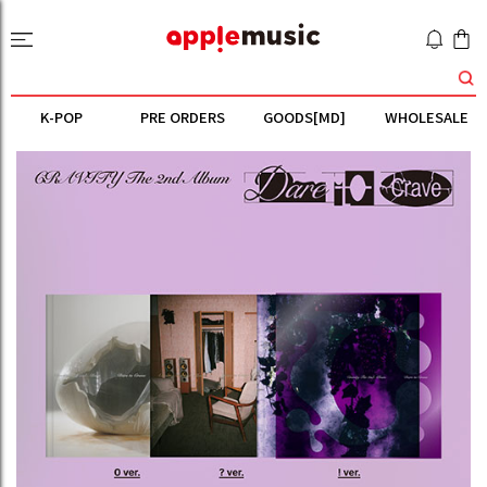
K-POP
PRE ORDERS
GOODS[MD]
WHOLESALE