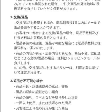
み/キャンセル承認された場合、ご注文商品の発送地域の往
復送料を負担していただく必要があります。
2. 交換/返品
- 交換/返品を希望する場合、商品到着後7日以内にメールで
返品要請をすることができます。
- お客様のご都合による交換/返品の場合、返品手数料及び
往復送料はお客様の負担となります。
- 返品要請の確認後、返品が可能な場合には返品手数料と往
復送料をご案内いたします。
- 商品の内容が表示・広告内容と異なる、商品不良、誤配送
などによる交換/返品の場合、送料はショッピングモールが
負担します。
※この他、交換/返品に対するポリシーは、利用約款に基づ
いて運営されます。
3. 返品が不可能な場合
- 商品不良・誤発送以外の返品、交換
- 返品の理由の記載がない場合
- 商品の値札、ラベルなどを取り外した場合
- 一回以上使用、または洗濯された商品
- お客様により傷や汚れが生じた商品