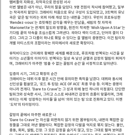
멤버들의 자화상, 자작곡으로 완성된 서사
이번 앨범은 내가 아닌, 우리의 말을 담았다. 9명 전원이 작사에 참여했고, 일부
는 작곡까지 맡았다. 크래비티 처음으로 유닛 구성이 도입되었고, 3트랙의 유닛
곡은 ‘같은 팀’이라는 외피 아래 개성 있는 내면을 그린다. 우빈이 프로듀싱한
‘Rendez-vous’는 흐릿해진 감각을 깨우는 만남을, 세림의 첫 자작곡
‘Marionette’는 관계의 밀도와 방향을, 원진이 작곡한 ‘Wish Upon A Star’는
기다림 끝의 약속을 조심스럽게 그려낸다. 곡마다 색이 다르고, 단어의 결이 다
르다. 그리고 그 다름이 하나로 묶일 수 있다는 걸 앨범이 증명한다. 이건 팀이자
개별 아티스트의 조합이라는 의미에서의 새로운 확장이다.
뮤직비디오는 근미래의 황폐한 세계를 배경으로, 루프처럼 반복되는 시간을 살
아가는 소년들의 이야기다. 반복되는 일상 속 낯선 균열과 감정의 떨림이 퍼져가
며, 크래비티가 마주한 ‘멈출 수 없는 끌림의 순간’을 서정적으로 담아낸다.
입증의 시기, 그리고 확장의 순간
크래비티는 데뷔 이후 짧은 시간 안에 유의미한 족적을 남겼다. 데뷔와 동시에
신인상을 휩쓸었고, ‘로드 투 킹덤: ACE OF ACE’ 최종 우승 등. 이제는 증명이
아니라 전개다. 'Dare to Crave'는 그 성과 위에 놓인 하나의 이정표다. 단단한
팀워크와 성숙한 서사, 그리고 스스로 써내려간 감정의 흐름이 맞물리며, 크래
비티는 이제 ‘성장하는 아이돌’을 넘어 ‘의미 있는 팀’으로 진화하고 있다. 이젠
‘도약’의 타이밍이다.
갈망의 끝에서 마주한 새로운 나
'Dare to Crave'는 자신을 외면하지 않기 위한 몸부림이자, 내면의 복잡한 감
정들을 그대로 꺼낸 앨범이다. 복잡한 감정의 다발을 억지로 묶지 않는다. 불안,
충동, 회피, 설렘, 긴장. 그 모든 감정을 숨기지 않고, 있는 그대로 펼쳐 보여준