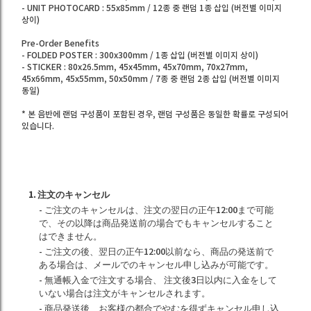
- UNIT PHOTOCARD : 55x85mm / 12종 중 랜덤 1종 삽입 (버전별 이미지
상이)
Pre-Order Benefits
- FOLDED POSTER : 300x300mm / 1종 삽입 (버전별 이미지 상이)
- STICKER : 80x26.5mm, 45x45mm, 45x70mm, 70x27mm,
45x66mm, 45x55mm, 50x50mm / 7종 중 랜덤 2종 삽입 (버전별 이미지
동일)
* 본 음반에 랜덤 구성품이 포함된 경우, 랜덤 구성품은 동일한 확률로 구성되어
있습니다.
1. 注文のキャンセル
- ご注文のキャンセルは、注文の翌日の正午12:00まで可能
で、その以降は商品発送前の場合でもキャンセルすること
はできません。
- ご注文の後、翌日の正午12:00以前なら、商品の発送前で
ある場合は、メールでのキャンセル申し込みが可能です。
- 無通帳入金で注文する場合、 注文後3日以内に入金をして
いない場合は注文がキャンセルされます。
- 商品発送後、お客様の都合でやむを得ずキャンセル申し込