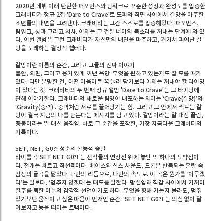
2020년 데뷔 이래 탄탄한 퍼포먼스와 팀워크로 꾸준한 성장과 완성도를 입증한
크래비티가 정규 2집 'Dare to Crave'로 도피와 직면 사이에서 갈망을 마주한
소년들의 내면을 그려낸다. 크래비티는 그간 스스로를 입증해왔다. 퍼포먼스,
팀워크, 성과 그리고 서사. 이제는 그 껍질 너머의 목소리를 꺼내는 단계에 와 있
다. 이번 앨범은 그런 크래비티가 자신만의 내면을 마주하고, 거기서 피어난 갈
망을 노래하는 결정적 챕터다.
갈망이란 이름의 순간, 그리고 그들의 진짜 이야기
불안, 외면, 그리고 용기 있게 꺼낸 욕망. 무엇을 원하고 있는지도 잘 모를 때가
있다. 다만 분명한 건, 어떤 마음이든 꾹 눌러 담기보다 이제는 꺼내야 할 타이밍
이 있다는 것. 크래비티의 두 번째 정규 앨범 'Dare to Crave'는 그 타이밍에
관해 이야기한다. 크래비티의 새로운 팀명이 내포하는 의미는 ‘Crave(갈망)’와
‘Gravity(중력)’. 중력처럼 서로를 끌어당기는 힘, 그리고 그 안에서 싹트는 갈
망이 결국 지금의 나를 만든다는 메시지를 담고 있다. 갈망이라는 말 대신 끌림,
충동이라는 말 대신 움직임. 바로 그 순간을 포착한, 가장 지금다운 크래비티의
기록이다.
SET, NET, G0?! 청춘의 본능적 출발
타이틀곡 ‘SET NET G0?!’는 전작들의 연장선 위에 놓인 또 하나의 도약점이
다. 전개는 빠르고 직선적이다. 베이스와 신스 사운드, 드롭은 반복되는 혼란 속
감정의 굴곡을 닮았다. 나만의 리듬으로, 나만의 속도로. 이 곡은 뭔가를 ‘이루겠
다’는 말보다, ‘멈추지 않겠다’는 태도를 말한다. 망설임과 직감 사이에서 기꺼이
질주를 택한 이들의 감각적 선언이기도 하다. 무엇을 향해 가는지 몰라도, 멈춰
있기보단 움직이고 싶은 마음이 먼저인 순간. ‘SET NET G0?!’는 의심 없이 달
려보자고 등을 떠미는 트랙이다.