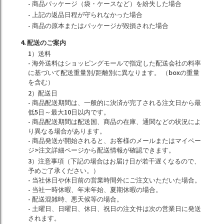
- 商品パッケージ（袋・ケースなど）を紛失した場合
- 上記の返品日程が守られなかった場合
- 商品の原本またはパッケージが毀損された場合
4. 配送のご案内
1）送料
- 海外送料はショッピングモールで指定した配送会社の料率
に基づいて配送重量別/距離別に異なります。 （boxの重量
を含む）
2）配送日
- 商品配送期間は、一般的に決済が完了される注文日から最
低5日～最大10日以内です。
- 商品配送期間は配送国、商品の在庫、通関などの状況によ
り異なる場合があります。
- 商品発送が開始されると、お客様のメールまたはマイペー
ジ>注文詳細ページから配送情報が確認できます。
3）注意事項（下記の場合はお届け日が若干遅くなるので、
予めご了承ください。）
- 当社休日や休日前の営業時間外にご注文いただいた場合。
- 当社一時休暇、年末年始、夏期休暇の場合。
- 配送混雑時、悪天候等の場合。
- 土曜日、日曜日、休日、祝日の注文件は次の営業日に発送
されます。