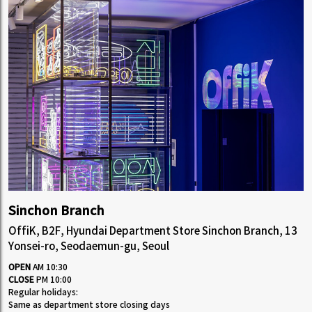
Sinchon Branch
OffiK, B2F, Hyundai Department Store Sinchon Branch, 13
Yonsei-ro, Seodaemun-gu, Seoul
OPEN
AM 10:30
CLOSE
PM 10:00
Regular holidays:
Same as department store closing days