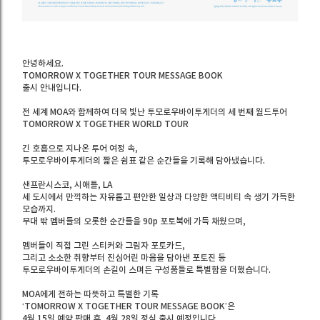
안녕하세요.
TOMORROW X TOGETHER
TOUR MESSAGE BOOK
출시 안내입니다.
전 세계 MOA와 함께하여 더욱 빛난 투모로우바이투게더의 세 번째 월드투어
TOMORROW X TOGETHER WORLD TOUR
긴 호흡으로 지나온 투어 여정 속,
투모로우바이투게더의 짧은 쉼표 같은 순간들을 기록해 담아냈습니다.
샌프란시스코, 시애틀, LA
세 도시에서 만끽하는 자유롭고 편안한 일상과 다양한 액티비티 속 생기 가득한
모습까지.
무대 밖 멤버들의 오롯한 순간들을 90p 포토북에 가득 채웠으며,
멤버들이 직접 그린 스티커와 그림자 포토카드,
그리고 소소한 취향부터 진심어린 마음을 담아낸 포토진 등
투모로우바이투게더의 손길이 스며든 구성품들로 특별함을 더했습니다.
MOA에게 전하는 따뜻하고 특별한 기록
‘TOMORROW X TOGETHER
TOUR MESSAGE BOOK’은
4월 15일 예약 판매 후, 4월 28일 정식 출시 예정입니다.