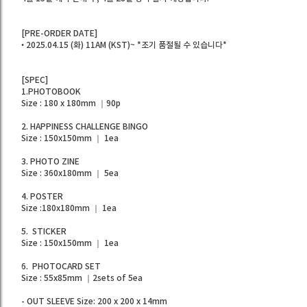
[PRE-ORDER DATE]
• 2025.04.15 (화) 11AM (KST)~ *조기 품절될 수 있습니다*
[SPEC]
1.PHOTOBOOK
Size : 180 x 180mm ｜90p
2. HAPPINESS CHALLENGE BINGO
Size : 150x150mm ｜ 1ea
3. PHOTO ZINE
Size : 360x180mm ｜ 5ea
4. POSTER
Size :180x180mm ｜ 1ea
5. STICKER
Size : 150x150mm ｜ 1ea
6. PHOTOCARD SET
Size : 55x85mm ｜2sets of 5ea
- OUT SLEEVE Size: 200 x 200 x 14mm