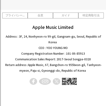
プライバシーポリシー
合意
ガイド
特定商取引法
Apple Music Limited
Address : 3F, 24, Nonhyeon-ro 99-gil, Gangnam-gu, Seoul, Republic of
Korea
CEO : YOO YOUNG MO
Company Registration Number : 101-86-85913
Communication Sales Report: 2017-Seoul Songpa-0320
Return address :Apple Music, 67, Bangchon-ro 955beon-gil, Tanhyeon-
myeon, Paju-si, Gyeonggi-do, Republic of Korea