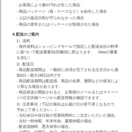
- お客様により傷や汚れが生じた商品
- 商品パッケージ（袋・ケースなど）を紛失した場合
- 上記の返品日程が守られなかった場合
- 商品の原本またはパッケージが毀損された場合
4. 配送のご案内
1）送料
- 海外送料はショッピングモールで指定した配送会社の料率
に基づいて配送重量別/距離別に異なります。 （boxの重量
を含む）
2）配送日
- 商品配送期間は、一般的に決済が完了される注文日から最
低5日～最大10日以内です。
- 商品配送期間は配送国、商品の在庫、通関などの状況によ
り異なる場合があります。
- 商品発送が開始されると、お客様のメールまたはマイペー
ジ>注文詳細ページから配送情報が確認できます。
3）注意事項（下記の場合はお届け日が若干遅くなるので、
予めご了承ください。）
- 当社休日や休日前の営業時間外にご注文いただいた場合。
- 当社一時休暇、年末年始、夏期休暇の場合。
- 配送混雑時、悪天候等の場合。