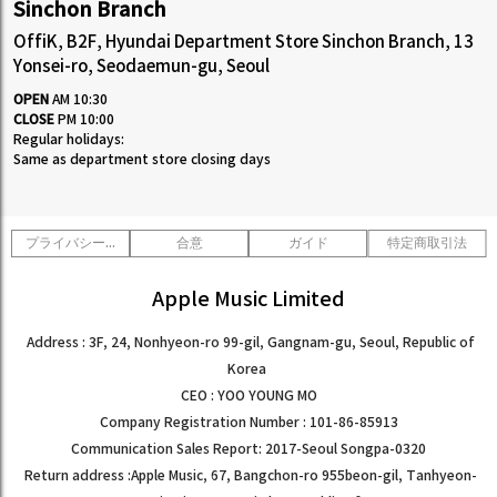
Sinchon Branch
OffiK, B2F, Hyundai Department Store Sinchon Branch, 13
Yonsei-ro, Seodaemun-gu, Seoul
OPEN
AM 10:30
CLOSE
PM 10:00
Regular holidays:
Same as department store closing days
プライバシーポリシー
合意
ガイド
特定商取引法
Apple Music Limited
Address : 3F, 24, Nonhyeon-ro 99-gil, Gangnam-gu, Seoul, Republic of
Korea
CEO : YOO YOUNG MO
Company Registration Number : 101-86-85913
Communication Sales Report: 2017-Seoul Songpa-0320
Return address :Apple Music, 67, Bangchon-ro 955beon-gil, Tanhyeon-