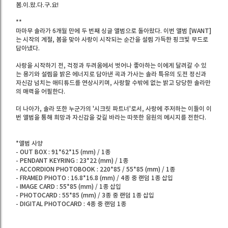
봄.이.왔.다.구.요!
**
마마무 솔라가 6개월 만에 두 번째 싱글 앨범으로 돌아왔다. 이번 앨범 [WANT]
는 시작의 계절, 봄을 맞아 사랑이 시작되는 순간을 설렘 가득한 핑크빛 무드로
담아냈다.
사랑을 시작하기 전, 걱정과 두려움에서 벗어나 좋아하는 이에게 달려갈 수 있
는 용기와 설렘을 밝은 에너지로 담아낸 곡과 가사는 솔라 특유의 도전 정신과
자신감 넘치는 애티튜드를 연상시키며, 사랑할 수밖에 없는 밝고 당당한 솔라만
의 매력을 어필한다.
더 나아가, 솔라 또한 누군가의 '시크릿 파트너'로서, 사랑에 주저하는 이들이 이
번 앨범을 통해 희망과 자신감을 갖길 바라는 따뜻한 응원의 메시지를 전한다.
*앨범 사양
- OUT BOX : 91*62*15 (mm) / 1종
- PENDANT KEYRING : 23*22 (mm) / 1종
- ACCORDION PHOTOBOOK : 220*85 / 55*85 (mm) / 1종
- FRAMED PHOTO : 16.8*16.8 (mm) / 4종 중 랜덤 1종 삽입
- IMAGE CARD : 55*85 (mm) / 1종 삽입
- PHOTOCARD : 55*85 (mm) / 3종 중 랜덤 1종 삽입
- DIGITAL PHOTOCARD : 4종 중 랜덤 1종