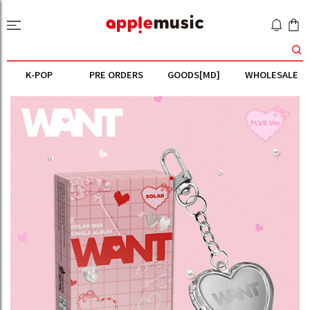
K-POP
PRE ORDERS
GOODS[MD]
WHOLESALE