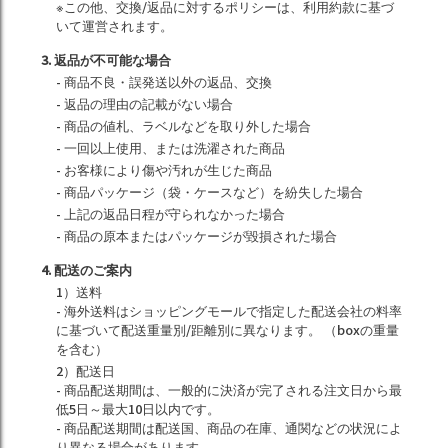
※この他、交換/返品に対するポリシーは、利用約款に基づ
いて運営されます。
3. 返品が不可能な場合
- 商品不良・誤発送以外の返品、交換
- 返品の理由の記載がない場合
- 商品の値札、ラベルなどを取り外した場合
- 一回以上使用、または洗濯された商品
- お客様により傷や汚れが生じた商品
- 商品パッケージ（袋・ケースなど）を紛失した場合
- 上記の返品日程が守られなかった場合
- 商品の原本またはパッケージが毀損された場合
4. 配送のご案内
1）送料
- 海外送料はショッピングモールで指定した配送会社の料率
に基づいて配送重量別/距離別に異なります。 （boxの重量
を含む）
2）配送日
- 商品配送期間は、一般的に決済が完了される注文日から最
低5日～最大10日以内です。
- 商品配送期間は配送国、商品の在庫、通関などの状況によ