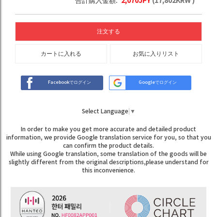
合計購入金額:
2,070
JPY
(
17,802
KRW )
注文する
カートに入れる
お気に入りリスト
Facebookでログイン
Googleでログイン
Select Language
▼
In order to make you get more accurate and detailed product
information, we provide Google translation service for you, so that you
can confirm the product details.
While using Google translation, some translation of the goods will be
slightly different from the original descriptions,please understand for
this inconvenience.