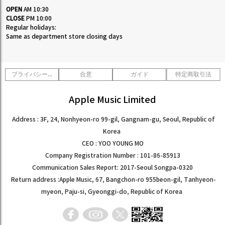
OPEN
AM 10:30
CLOSE
PM 10:00
Regular holidays:
Same as department store closing days
プライバシーポリシー
合意
ガイド
特定商取引法
Apple Music Limited
Address : 3F, 24, Nonhyeon-ro 99-gil, Gangnam-gu, Seoul, Republic of
Korea
CEO : YOO YOUNG MO
Company Registration Number : 101-86-85913
Communication Sales Report: 2017-Seoul Songpa-0320
Return address :Apple Music, 67, Bangchon-ro 955beon-gil, Tanhyeon-
myeon, Paju-si, Gyeonggi-do, Republic of Korea