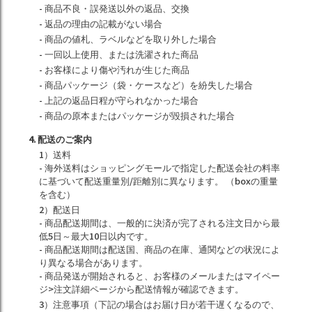
- 商品不良・誤発送以外の返品、交換
- 返品の理由の記載がない場合
- 商品の値札、ラベルなどを取り外した場合
- 一回以上使用、または洗濯された商品
- お客様により傷や汚れが生じた商品
- 商品パッケージ（袋・ケースなど）を紛失した場合
- 上記の返品日程が守られなかった場合
- 商品の原本またはパッケージが毀損された場合
4. 配送のご案内
1）送料
- 海外送料はショッピングモールで指定した配送会社の料率
に基づいて配送重量別/距離別に異なります。 （boxの重量
を含む）
2）配送日
- 商品配送期間は、一般的に決済が完了される注文日から最
低5日～最大10日以内です。
- 商品配送期間は配送国、商品の在庫、通関などの状況によ
り異なる場合があります。
- 商品発送が開始されると、お客様のメールまたはマイペー
ジ>注文詳細ページから配送情報が確認できます。
3）注意事項（下記の場合はお届け日が若干遅くなるので、