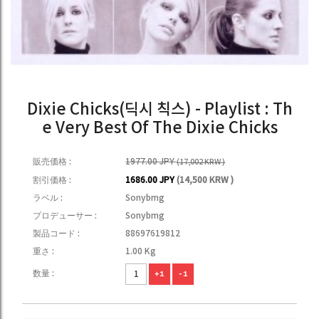
Dixie Chicks(딕시 칙스) - Playlist : Th
e Very Best Of The Dixie Chicks
販売価格 :
1977.00 JPY
(17,002 KRW )
割引価格 :
1686.00 JPY
(14,500 KRW )
ラベル :
Sonybmg
プロデューサー :
Sonybmg
製品コード :
88697619812
重さ :
1.00 Kg
数量 :
+1
-1