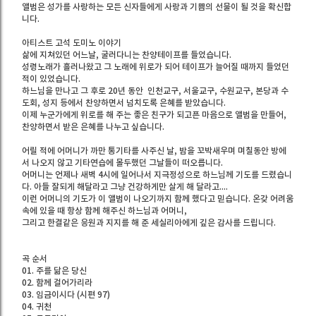
앨범은 성가를 사랑하는 모든 신자들에게 사랑과 기쁨의 선물이 될 것을 확신합
니다.
아티스트 고석 도미노 이야기
삶에 지쳐있던 어느날, 굴러다니는 찬양테이프를 들었습니다.
성령노래가 흘러나왔고 그 노래에 위로가 되어 테이프가 늘어질 때까지 들었던
적이 있었습니다.
하느님을 만나고 그 후로 20년 동안 인천교구, 서울교구, 수원교구, 본당과 수
도회, 성지 등에서 찬양하면서 넘치도록 은혜를 받았습니다.
이제 누군가에게 위로를 해 주는 좋은 친구가 되고픈 마음으로 앨범을 만들어,
찬양하면서 받은 은혜를 나누고 싶습니다.
어릴 적에 어머니가 까만 통기타를 사주신 날, 밤을 꼬박새우며 며칠동안 방에
서 나오지 않고 기타연습에 몰두했던 그날들이 떠오릅니다.
어머니는 언제나 새벽 4시에 일어나서 지극정성으로 하느님께 기도를 드렸습니
다. 아들 잘되게 해달라고 그냥 건강하게만 살게 해 달라고....
이런 어머니의 기도가 이 앨범이 나오기까지 함께 했다고 믿습니다. 온갖 어려움
속에 있을 때 항상 함께 해주신 하느님과 어머니,
그리고 한결같은 응원과 지지를 해 준 세실리아에게 깊은 감사를 드립니다.
곡 순서
01. 주를 닮은 당신
02. 함께 걸어가리라
03. 임금이시다 (시편 97)
04. 귀천