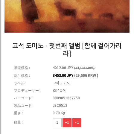
고석 도미노 - 첫번째 앨범 [함께 걸어가리
라]
販売価格 :
4012.00 JPY
(34,503 KRW )
割引価格 :
3453.00 JPY
(29,696 KRW )
ラベル :
고석 도미노
プロデューサー :
조은뮤직
バーコード :
8809051667758
製品コード :
JEC0513
重さ :
0.70 Kg
数量 :
+1
-1