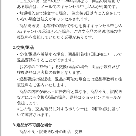
- ご注文の後、翌日の正午12:00以前なら、商品の発送前で
ある場合は、メールでのキャンセル申し込みが可能です。
- 無通帳入金で注文する場合、 注文後3日以内に入金をして
いない場合は注文がキャンセルされます。
- 商品発送後、お客様の都合でやむを得ずキャンセル申し込
み/キャンセル承認された場合、ご注文商品の発送地域の往
復送料を負担していただく必要があります。
2. 交換/返品
- 交換/返品を希望する場合、商品到着後7日以内にメールで
返品要請をすることができます。
- お客様のご都合による交換/返品の場合、返品手数料及び
往復送料はお客様の負担となります。
- 返品要請の確認後、返品が可能な場合には返品手数料と往
復送料をご案内いたします。
- 商品の内容が表示・広告内容と異なる、商品不良、誤配送
などによる交換/返品の場合、送料はショッピングモールが
負担します。
※この他、交換/返品に対するポリシーは、利用約款に基づ
いて運営されます。
3. 返品が不可能な場合
- 商品不良・誤発送以外の返品、交換