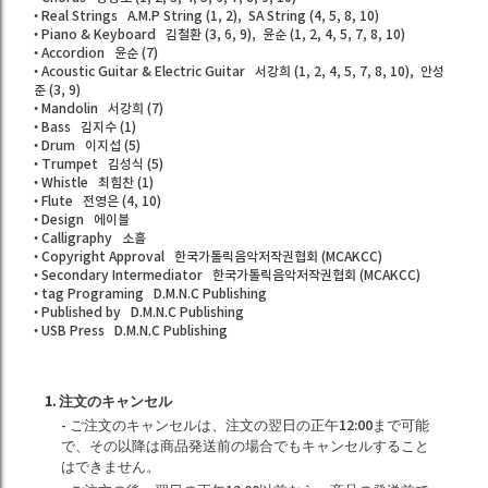
• Real Strings A.M.P String (1, 2), SA String (4, 5, 8, 10)
• Piano & Keyboard 김철환 (3, 6, 9), 윤순 (1, 2, 4, 5, 7, 8, 10)
• Accordion 윤순 (7)
• Acoustic Guitar & Electric Guitar 서강희 (1, 2, 4, 5, 7, 8, 10), 안성
준 (3, 9)
• Mandolin 서강희 (7)
• Bass 김지수 (1)
• Drum 이지섭 (5)
• Trumpet 김성식 (5)
• Whistle 최힘찬 (1)
• Flute 전영은 (4, 10)
• Design 에이블
• Calligraphy 소흘
• Copyright Approval 한국가톨릭음악저작권협회 (MCAKCC)
• Secondary Intermediator 한국가톨릭음악저작권협회 (MCAKCC)
• tag Programing D.M.N.C Publishing
• Published by D.M.N.C Publishing
• USB Press D.M.N.C Publishing
1. 注文のキャンセル
- ご注文のキャンセルは、注文の翌日の正午12:00まで可能
で、その以降は商品発送前の場合でもキャンセルすること
はできません。