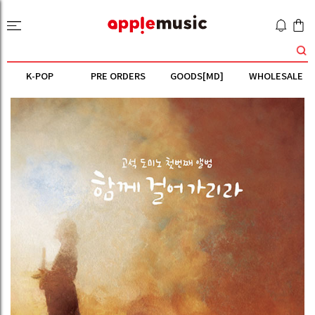
K-POP
PRE ORDERS
GOODS[MD]
WHOLESALE