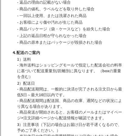
- 返品の理由の記載がない場合
- 商品の値札、ラベルなどを取り外した場合
- 一回以上使用、または洗濯された商品
- お客様により傷や汚れが生じた商品
- 商品パッケージ（袋・ケースなど）を紛失した場合
- 上記の返品日程が守られなかった場合
- 商品の原本またはパッケージが毀損された場合
4. 配送のご案内
1）送料
- 海外送料はショッピングモールで指定した配送会社の料率
に基づいて配送重量別/距離別に異なります。 （boxの重量
を含む）
2）配送日
- 商品配送期間は、一般的に決済が完了される注文日から最
低5日～最大10日以内です。
- 商品配送期間は配送国、商品の在庫、通関などの状況によ
り異なる場合があります。
- 商品発送が開始されると、お客様のメールまたはマイペー
ジ>注文詳細ページから配送情報が確認できます。
3）注意事項（下記の場合はお届け日が若干遅くなるので、
予めご了承ください。）