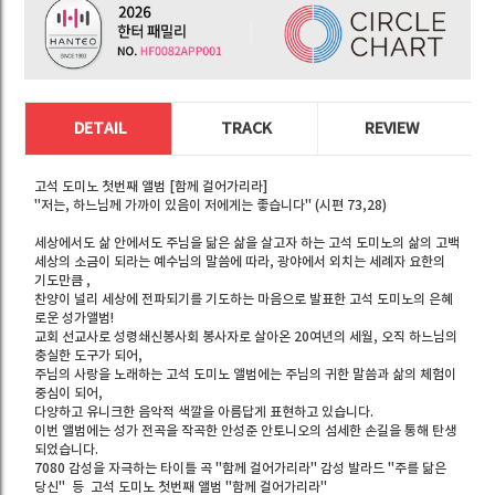
DETAIL
TRACK
REVIEW
고석 도미노 첫번째 앨범 [함께 걸어가리라]
"저는, 하느님께 가까이 있음이 저에게는 좋습니다" (시편 73,28)
세상에서도 삶 안에서도 주님을 닮은 삶을 살고자 하는 고석 도미노의 삶의 고백
세상의 소금이 되라는 예수님의 말씀에 따라, 광야에서 외치는 세례자 요한의
기도만큼 ,
찬양이 널리 세상에 전파되기를 기도하는 마음으로 발표한 고석 도미노의 은혜
로운 성가앨범!
교회 선교사로 성령쇄신봉사회 봉사자로 살아온 20여년의 세월, 오직 하느님의
충실한 도구가 되어,
주님의 사랑을 노래하는 고석 도미노 앨범에는 주님의 귀한 말씀과 삶의 체험이
중심이 되어,
다양하고 유니크한 음악적 색깔을 아름답게 표현하고 있습니다.
이번 앨범에는 성가 전곡을 작곡한 안성준 안토니오의 섬세한 손길을 통해 탄생
되었습니다.
7080 감성을 자극하는 타이틀 곡 "함께 걸어가리라" 감성 발라드 "주를 닮은
당신" 등 고석 도미노 첫번째 앨범 "함께 걸어가리라"