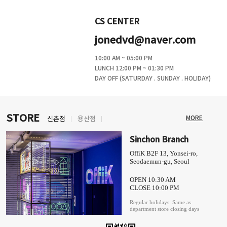
CS CENTER
jonedvd@naver.com
10:00 AM ~ 05:00 PM
LUNCH 12:00 PM ~ 01:30 PM
DAY OFF (SATURDAY . SUNDAY . HOLIDAY)
STORE
MORE
신촌점
용산점
Sinchon Branch
OffiK B2F 13, Yonsei-ro,
Seodaemun-gu, Seoul
OPEN 10:30 AM
CLOSE 10:00 PM
Regular holidays: Same as
department store closing days