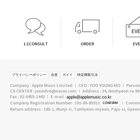
1:1CONSULT
ORDER
EV
プライバシーポリシー
合意
ガイド
特定商取引法
Company : Apple Music Limited ㅣ CEO : YOO YOUNG MO ㅣ Persona
CS CENTER : jonedvd@naver.com ㅣ Address : 24, Nonhyeon-ro 99-
Fax : 02-6455-1443 ㅣ E-mail :
apple@applemusic.co.kr
Company Registration Number : 101-86-85913
ㅣ Communi
CONFIRM
Return address : 185-1, Munji-ri, Tanhyeon-myeon, Paju-si, Gyeo