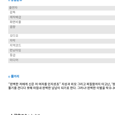
◎ 상품분류
출연자
감독
제작배급
화면비율
음향
오디오
자막
지역코드
런닝타임
등급
미디어
◎ 줄거리
“완벽한 저에게 신은 저 여자를 던지셨죠” 지성과 외모 그리고 찌질함까지 타고난, '정
똘기를 견디다 못해 마침내 완벽한 남남이 되기로 한다. 그러나! 완벽한 이별을 딱 D-3