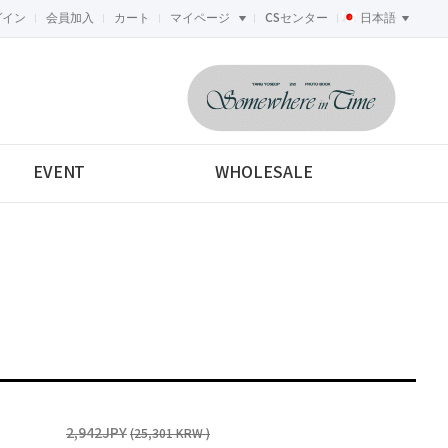
グイン
会員加入
カート
マイページ
CSセンター
日本語
<-->
EVENT
WHOLESALE
2,942JPY
(25,301 KRW )