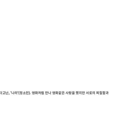
타고난, '나라'(정소민). 영화처럼 만나 영화같은 사랑을 했지만 서로의 찌질함과