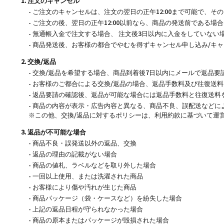
1. 注文のキャンセル
- ご注文のキャンセルは、注文の翌日の正午12:00まで可能で、
- ご注文の後、翌日の正午12:00以前なら、商品の発送前である
- 無通帳入金で注文する場合、 注文後3日以内に入金をしていな
- 商品発送後、お客様の都合でやむを得ずキャンセル申し込み/
2. 交換/返品
- 交換/返品を希望する場合、商品到着後7日以内にメールで返品
- お客様のご都合による交換/返品の場合、返品手数料及び往復送
- 返品要請の確認後、返品が可能な場合には返品手数料と往復送料
- 商品の内容が表示・広告内容と異なる、商品不良、誤配送などに
※この他、交換/返品に対するポリシーは、利用約款に基づいて運
3. 返品が不可能な場合
- 商品不良・誤発送以外の返品、交換
- 返品の理由の記載がない場合
- 商品の値札、ラベルなどを取り外した場合
- 一回以上使用、または洗濯された商品
- お客様により傷や汚れが生じた商品
- 商品パッケージ（袋・ケースなど）を紛失した場合
- 上記の返品日程が守られなかった場合
- 商品の原本またはパッケージが毀損された場合