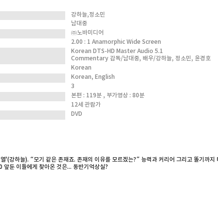
강하늘,정소민
남대중
㈜노바미디어
2.00 : 1 Anamorphic Wide Screen
Korean DTS-HD Master Audio 5.1
Commentary 감독/남대중, 배우/강하늘, 정소민, 윤경호
Korean
Korean, English
3
본편 : 119분 , 부가영상 : 80분
12세 관람가
DVD
열'(강하늘). “모기 같은 존재죠. 존재의 이유를 모르겠는?” 능력과 커리어 그리고 똘기까지 
0 앞둔 이들에게 찾아온 것은... 동반기억상실?