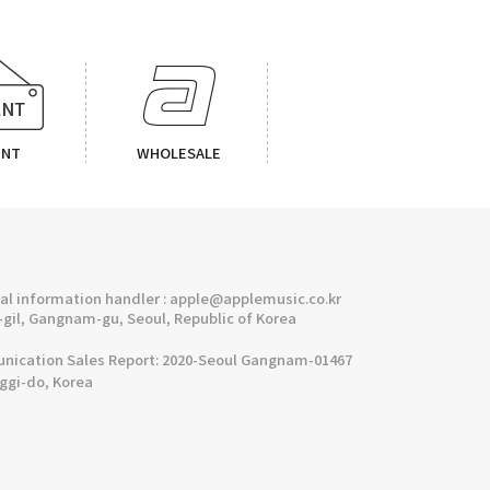
ENT
WHOLESALE
l information handler : apple@applemusic.co.kr
gil, Gangnam-gu, Seoul, Republic of Korea
cation Sales Report: 2020-Seoul Gangnam-01467
nggi-do, Korea