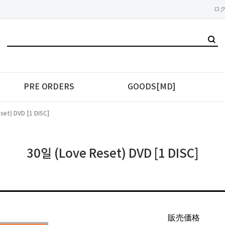
ロ
PRE ORDERS
GOODS[MD]
set) DVD [1 DISC]
30일 (Love Reset) DVD [1 DISC]
販売価格