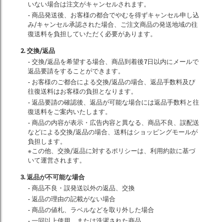
いない場合は注文がキャンセルされます。
- 商品発送後、お客様の都合でやむを得ずキャンセル申し込
み/キャンセル承認された場合、ご注文商品の発送地域の往
復送料を負担していただく必要があります。
2. 交換/返品
- 交換/返品を希望する場合、商品到着後7日以内にメールで
返品要請をすることができます。
- お客様のご都合による交換/返品の場合、返品手数料及び
往復送料はお客様の負担となります。
- 返品要請の確認後、返品が可能な場合には返品手数料と往
復送料をご案内いたします。
- 商品の内容が表示・広告内容と異なる、商品不良、誤配送
などによる交換/返品の場合、送料はショッピングモールが
負担します。
※この他、交換/返品に対するポリシーは、利用約款に基づ
いて運営されます。
3. 返品が不可能な場合
- 商品不良・誤発送以外の返品、交換
- 返品の理由の記載がない場合
- 商品の値札、ラベルなどを取り外した場合
- 一回以上使用、または洗濯された商品