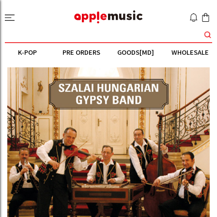
K-POP
PRE ORDERS
GOODS[MD]
WHOLESALE