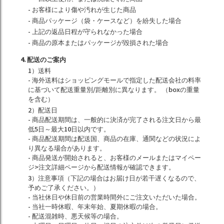
- お客様により傷や汚れが生じた商品
- 商品パッケージ（袋・ケースなど）を紛失した場合
- 上記の返品日程が守られなかった場合
- 商品の原本またはパッケージが毀損された場合
4. 配送のご案内
1）送料
- 海外送料はショッピングモールで指定した配送会社の料率
に基づいて配送重量別/距離別に異なります。 （boxの重量
を含む）
2）配送日
- 商品配送期間は、一般的に決済が完了される注文日から最
低5日～最大10日以内です。
- 商品配送期間は配送国、商品の在庫、通関などの状況によ
り異なる場合があります。
- 商品発送が開始されると、お客様のメールまたはマイペー
ジ>注文詳細ページから配送情報が確認できます。
3）注意事項（下記の場合はお届け日が若干遅くなるので、
予めご了承ください。）
- 当社休日や休日前の営業時間外にご注文いただいた場合。
- 当社一時休暇、年末年始、夏期休暇の場合。
- 配送混雑時、悪天候等の場合。