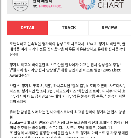
DETAIL
TRACK
REVIEW
로맨틱하고 민속적인 헝가리의 감성으로 차르다시, 19세기 헝가리 비번크, 클
래식등 여러 나라의 전통 집시음악을 아우른 자유분방하고 유쾌한 집시음악의
진수!!
헝가리 최고의 바이올린 리스트 안탈 잘라이가 이끄는 집시 앙상블의 정점!!
\"잘라이 헝가리안 집시 앙상블\" 내한 공연기념 베스트 앨범! 2005 Liszt
Award수상!!
브람스 ‘헝가리 무곡 5, 6번’, 하차투리안 ‘칼의 춤’, 비토리오 몬티 ‘차르다시’,
리스트 ‘헝가리안 랩소디 2번’, 테오도라키스 ‘희랍인 조르바’, 디니쿠 ‘마치 호
라’, 러시아 대표 집시민요 ‘두 대의 기타’, ‘검은 눈동자’등 수록. * 전곡 디지털
리마스터링
유쾌한 감성을 노래하는 집시오케스트라의 최고봉 잘라이 헝가리안 집시 앙상
블
Szalai는 5대 집시 밴드와 같은 거장! 그는 포크송의 정신과 오래된 전통적인 음
색을 연주하는 바이올리니스트이다. - 시드니 모닝 헤럴드, 2005. 11.
또 한명의 세계적인 훌륭한 바이올린 솔리스트! 헝가리 아티스트 중 가장 명예롭