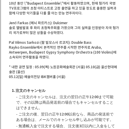
10년 동안 \"Budapest Ensemble\"에서 활동하였으며, 현재 헝가리 국영
TV프로그램의 초청 아티스트로 고정 출연을 하고 있을 정도로 출중한 실력과
함께 다양한 악기들을 다룰 줄 아는 만능 연주자이다.
Jenő Farkas (예뇌 파르카스): Dulcimer
솔로 앨범발표 후 파리 초청독주회를 가졌으며 그의 실력을 인정받아 자국 헝가
리 국가로부터 많은 상들을 수상하였다.
Pal Vilmos Sarkozi (팔 빌모스사 르코지): Double Bass
Rayko Ensemble에서 본격적인 연주를 시작한 연주자로 Aruba,
Antwerpen, Budapest Gypsy Symphony Orchestra (100 Violins)에
소속되어 연주활동을 하였다.
* 내한 공연 일정 : 05.09(목) 노원문화예술회관 (서울) 05.10(금) 울산현대예
술관 (울산)
05.12(일) 예술의전당 IBK챔버홀 (서울)
1. 注文のキャンセル
- ご注文のキャンセルは、注文の翌日の正午12:00まで可能
で、その以降は商品発送前の場合でもキャンセルすること
はできません。
- ご注文の後、翌日の正午12:00以前なら、商品の発送前で
ある場合は、メールでのキャンセル申し込みが可能です。
- 無通帳入金で注文する場合、 注文後3日以内に入金をして