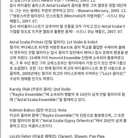
고 영광스러운 Liszt Award 수상! - Times2, 2005. 12.
집시 바이올린 솔리스트 Antal Szalai의 음악을 향한 그의 열정은 정말 대단하
다. 그는 쉬는 중에도 꾸준히 연주하고 있다. - Illawarra Mercury, 2005. 12.
\"영광스러운 밤이었다. 민스트럴즈 (Minstrels)의 마법처럼\" - 시드니 모닝
헤럴드, 2007. 07.
집시 바이올리니스트가 갖추어야 할 것들을 모두 가지고 있는 Antal Szalai !!
기절할 정도로 뜨거운 열정과 훌륭한 음색! - 시드니 모닝 헤럴드, 2007. 07.
Antal Szalai Prímás (안탈 잘라이): 1st Violin & Solist
헝가리 부다페스트 위치한 저명한 Bartók 음악 학교를 졸업한 수재이며 클래
식 연주자인 안탈 잘라이는 집시 음악가 집안에서 태어나 집시 문화의 환경을 받
으며 자랐다. 16세에 이미 Honvéd Ensemble 단원에 소속되어 활동하였으
며, 그 후 수년 동안 그의 오케스트라는 헝가리에서 가장 인기 있는 연주그룹으
로 손꼽혔다. 또한 그는 현재 헝가리 최고의 바이올리니스트 중 한 사람으로 손
꼽히며, 2005년에는 헝가리 최고의 아티스트에게 수여하는 \"Liszt 음악상\"
수상의 영예를 안기도 하였다.
Karoly Olah (카로이 올라): 2nd Violin
\"Rayko Ensemble\"에 소속되어 맹활약 후 10년이 넘게 안탈 잘라이와 함
께 \"Antal Szalai Ensemble\"을 함께하고 있다.
Kálmán Bakos (칼만 바코스): Viola
카오리 올라와 함께 \"Rayko Ensemble\"의 단원으로 활동했으며, 그 또한
안탈 잘라이와 함게 \"Antal Szalai Gypsy Orhestra\"에서 20년이 넘게 활
동하고 있는 비올리스트이다.
László Fehér (라슬로 페헤르): Clarient, Shawm, Pan Pipe