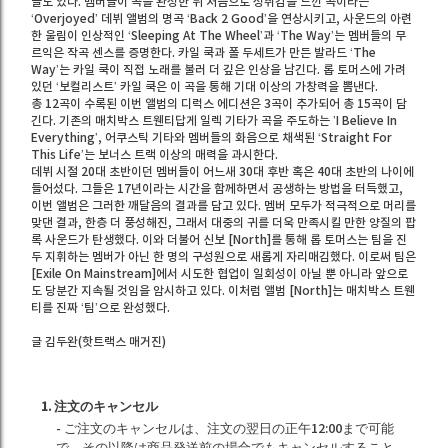
들도 있다. 멤버들이 곡을 완성한 뒤 처음으로 성취감을 느낀 곡이라는
‘Overjoyed’ 데뷔 앨범의 명곡 ‘Back 2 Good’을 연상시키고, 사운드의 아련
한 울림이 인상적인 ‘Sleeping At The Wheel’과 ‘The Way’는 멤버들의 무
르익은 작곡 센스를 증명한다. 카일 쿡과 폴 두세트가 만든 발라드 ‘The
Way’는 카일 쿡이 직접 노래를 불러 더 깊은 인상을 남긴다. 롭 토머스에 가려
있던 ‘보컬리스트’ 카일 쿡은 이 곡을 통해 기대 이상의 가창력을 뽐낸다.
총 12곡이 수록된 이번 앨범의 디럭스 에디션은 3곡이 추가되어 총 15곡이 담
긴다. 기존의 매치박스 트웬티답게 일렉 기타가 곡을 주도하는 ’I Believe In
Everything’, 어쿠스틱 기타와 멤버들의 화음으로 채색된 ‘Straight For
This Life’는 보너스 트랙 이상의 매력을 과시한다.
데뷔 시절 20대 초반이던 멤버들이 어느새 30대 후반 혹은 40대 초반의 나이에
들어섰다. 그들은 17년이라는 시간을 함께하면서 공생하는 방법을 터득했고,
이번 앨범은 그러한 깨달음의 결과를 담고 있다. 멤버 모두가 적극적으로 머리를
맞댄 결과, 한층 더 풍성해진, 그래서 대중의 귀를 더욱 만족시킬 만한 양질의 팝
록 사운드가 탄생했다. 이와 더불어 신보 [North]를 통해 롭 토머스는 팀을 진
두 지휘하는 멤버가 아닌 한 명의 구성원으로 새롭게 자리매김했다. 이로써 팀은
[Exile On Mainstream]에서 시도한 협업이 일회성이 아닐 뿐 아니라 앞으로
도 당분간 지속될 것임을 암시하고 있다. 이처럼 앨범 [North]는 매치박스 트웬
티를 진짜 ‘팀’으로 완성했다.
글 김두완(핫트랙스 매거진)
1. 注文のキャンセル
- ご注文のキャンセルは、注文の翌日の正午12:00まで可能
で、その以降は商品発送前の場合でもキャンセルすること