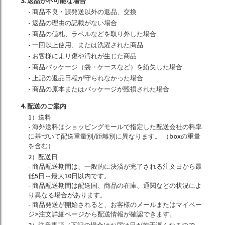
3. 返品が不可能な場合
- 商品不良・誤発送以外の返品、交換
- 返品の理由の記載がない場合
- 商品の値札、ラベルなどを取り外した場合
- 一回以上使用、または洗濯された商品
- お客様により傷や汚れが生じた商品
- 商品パッケージ（袋・ケースなど）を紛失した場合
- 上記の返品日程が守られなかった場合
- 商品の原本またはパッケージが毀損された場合
4. 配送のご案内
1）送料
- 海外送料はショッピングモールで指定した配送会社の料率
に基づいて配送重量別/距離別に異なります。 （boxの重量
を含む）
2）配送日
- 商品配送期間は、一般的に決済が完了される注文日から最
低5日～最大10日以内です。
- 商品配送期間は配送国、商品の在庫、通関などの状況によ
り異なる場合があります。
- 商品発送が開始されると、お客様のメールまたはマイペー
ジ>注文詳細ページから配送情報が確認できます。