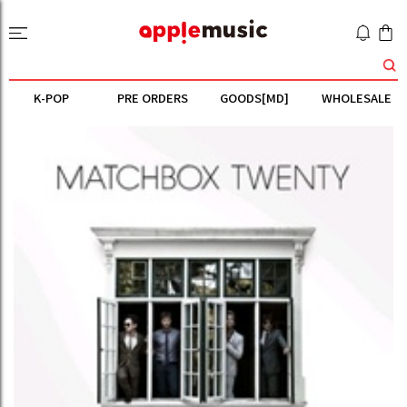
K-POP
PRE ORDERS
GOODS[MD]
WHOLESALE