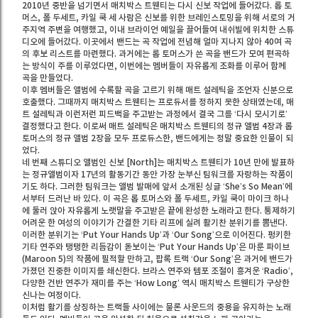
2010년 중반을 넘기면서 매치박스 트웬티는 다시 신보 작업에 들어갔다. 롭 토
머스, 폴 두세트, 카일 쿡 세 사람은 신보를 위한 브레인스토밍을 위해 서로의 거
주지역 주변을 여행했고, 이내 브라이언 예일을 끌어들여 내쉬빌에 위치한 스튜
디오에 들어갔다. 이곳에서 밴드는 곡 작업에 전념해 얼마 지나지 않아 40여 곡
의 후보 리스트를 마련했다. 과거에는 롭 토머스가 쓴 곡을 밴드가 모여 편곡하
는 방식이 주를 이루었다면, 이번에는 멤버들이 자유롭게 조화를 이루어 함께
곡을 만들었다.
이후 멤버들은 앨범에 수록할 곡을 고르기 위해 매트 설레틱을 조언자 신분으로
호출했다. 그때까지 매치박스 트웬티는 프로듀서를 정하지 못한 상태였는데, 매
트 설레틱과 이런저런 피드백을 주고받는 과정에서 결국 그를 ‘다시 모시기로’
결정했다고 한다. 이로써 매트 설레틱은 매치박스 트웬티의 정규 앨범 4장과 롭
토머스의 정규 앨범 2장을 모두 프로듀스한, 밴드에게는 정말 중요한 인물이 되
었다.
네 번째 스튜디오 앨범인 신보 [North]는 매치박스 트웬티가 10년 만에 발표하
는 정규앨범이자 17년의 활동기간 동안 가장 눈부신 팀워크를 자랑하는 작품이
기도 하다. 그러한 팀워크는 앨범 발매에 앞서 소개된 싱글 ‘She’s So Mean’에
서부터 드러난 바 있다. 이 곡은 롭 토머스와 폴 두세트, 카일 쿡이 마이크 하나
에 둘러 앉아 자유롭게 노랫말을 주고받은 끝에 완성한 노래라고 한다. 통제하기
어려운 한 여성의 이야기가 간결한 기타 리프에 실려 활기찬 분위기를 뽐낸다.
이러한 분위기는 ‘Put Your Hands Up’과 ‘Our Song’으로 이어진다. 펑키한
기타 연주와 탱탱한 리듬감이 돋보이는 ‘Put Your Hands Up’은 마룬 파이브
(Maroon 5)의 작품에 필적할 만하고, 팝록 트랙 ‘Our Song’은 과거에 밴드가
가졌던 진중한 이미지를 쇄신한다. 브라스 연주와 템포 조절이 흥겨운 ‘Radio’,
다양한 건반 연주가 재미를 주는 ‘How Long’ 역시 매치박스 트웬티가 구상한
신나는 여정이다.
이처럼 활기를 상징하는 트랙들 사이에는 물론 사운드의 중용을 유지하는 노래