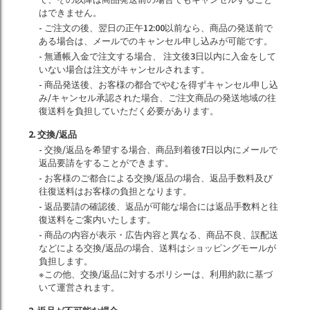
はできません。
- ご注文の後、翌日の正午12:00以前なら、商品の発送前で
ある場合は、メールでのキャンセル申し込みが可能です。
- 無通帳入金で注文する場合、 注文後3日以内に入金をして
いない場合は注文がキャンセルされます。
- 商品発送後、お客様の都合でやむを得ずキャンセル申し込
み/キャンセル承認された場合、ご注文商品の発送地域の往
復送料を負担していただく必要があります。
2. 交換/返品
- 交換/返品を希望する場合、商品到着後7日以内にメールで
返品要請をすることができます。
- お客様のご都合による交換/返品の場合、返品手数料及び
往復送料はお客様の負担となります。
- 返品要請の確認後、返品が可能な場合には返品手数料と往
復送料をご案内いたします。
- 商品の内容が表示・広告内容と異なる、商品不良、誤配送
などによる交換/返品の場合、送料はショッピングモールが
負担します。
※この他、交換/返品に対するポリシーは、利用約款に基づ
いて運営されます。