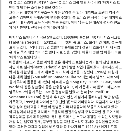
라 롭 토머스였다면, MTV 뉴스는 ‘롭 토머스 그룹 탈퇴’가 아니라 ‘매치박스 트
웬티 해체’라는 소식을 전했을 것이다.
그러나 팀 내부의 역학구조는 언제든 달라질 수 있다. 매치박스 트웬티 역시 신
보를 작업하면서 무게중심에 변화를 주었다. 롭 토머스 한 사람이 아닌 매치박스
트웬티 네 사람이 모두 작곡에 열을 올렸다. 이제 남은 것은 대중의 평가와 밴드
의 의지뿐이다. 전망은? 전혀 어둡지 않다.
매치박스 트웬티의 시작은 5인조였다. 1993년에 결성된 그룹 태비서스 시크릿
(Tabitha’s Secret)이 모체였고, 이 그룹에 롭 토머스, 브라이언 예일, 폴 두세
트가 있었다. 그러나 1995년 음반계약 문제로 팀의 전열이 흐트러지자 세 사람
은 카일 쿡과 애덤 게이너를 만나 새로 팀을 꾸렸다. 이들이 정한 팀 이름이 바로
‘매치박스 트웬티’였다.
애틀랜틱 레코드와 음반 계약을 맺은 매치박스 트웬티는 레이블의 전담 프로듀
서인 매트 설레틱(Matt Serletic)과 함께 앨범 작업에 들어갔다. 태비서스 시크
릿 시절에 완성한 노래와 새로운 곡이 섞여 신보를 구성했다. 1996년 10월에
나온 데뷔 앨범 [Yourself Or Someone Like You]는 미국 빌보드 차트 5위
를 기록하며 돌풍을 예고했다. 이후에 나온 ‘Long Day’, ‘Push’, ‘3 AM’, ‘Real
World’와 같은 싱글들이 좋은 반응을 얻었고, 이 가운데 미국 빌보드 메인스트
림록차트 2위를 기록한 ‘3AM’은 결정타를 날렸다. 결국 [Yourself Or
Someone Like You] 은 발매 후 1년도 안된 시점에서 플래티넘(1백만 장)을
기록했고, 1999년에 다이아몬드(1천만 장)까지 거머쥐었다. 지금까지 약 1천2
백만 장의 판매고를 기록한 이 앨범은 미국 대중음악의 보물로 자리하고 있다.
이 과정에서 대중은 매치박스 트웬티의 발전가능성과 주작곡자인 롭 토머스의
작곡능력을 동시에 확인했다. 특히 롭 토머스는 누구나 공감할 수 있는 노랫말과
개성 있는 멜로디 전개, 풍부한 감성을 지닌 목소리로 동시대 음악인들을 자극
했다. 그러한 자극과 협업이 낳은 결과 중 하나가 바로 1999년산 메가히트곡