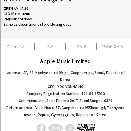
Yonsei-ro, Seodaemun-gu, Seoul
OPEN
AM 10:30
CLOSE
PM 10:00
Regular holidays:
Same as department store closing days
プライバシーポリシー
合意
ガイド
特定商取引法
Apple Music Limited
Address : 3F, 24, Nonhyeon-ro 99-gil, Gangnam-gu, Seoul, Republic of
Korea
CEO : YOO YOUNG MO
Company Registration Number : 101-86-85913
Communication Sales Report: 2017-Seoul Songpa-0320
Return address :Apple Music, 67, Bangchon-ro 955beon-gil, Tanhyeon-
myeon, Paju-si, Gyeonggi-do, Republic of Korea