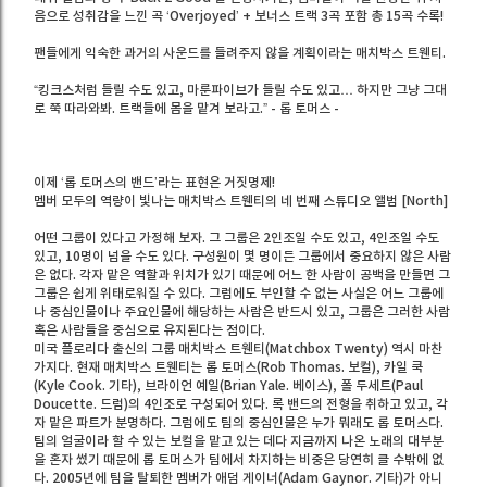
음으로 성취감을 느낀 곡 ‘Overjoyed’ + 보너스 트랙 3곡 포함 총 15곡 수록!
팬들에게 익숙한 과거의 사운드를 들려주지 않을 계획이라는 매치박스 트웬티.
“킹크스처럼 들릴 수도 있고, 마룬파이브가 들릴 수도 있고… 하지만 그냥 그대
로 쭉 따라와봐. 트랙들에 몸을 맡겨 보라고.” - 롭 토머스 -
이제 ‘롭 토머스의 밴드’라는 표현은 거짓명제!
멤버 모두의 역량이 빛나는 매치박스 트웬티의 네 번째 스튜디오 앨범 [North]
어떤 그룹이 있다고 가정해 보자. 그 그룹은 2인조일 수도 있고, 4인조일 수도
있고, 10명이 넘을 수도 있다. 구성원이 몇 명이든 그룹에서 중요하지 않은 사람
은 없다. 각자 맡은 역할과 위치가 있기 때문에 어느 한 사람이 공백을 만들면 그
그룹은 쉽게 위태로워질 수 있다. 그럼에도 부인할 수 없는 사실은 어느 그룹에
나 중심인물이나 주요인물에 해당하는 사람은 반드시 있고, 그룹은 그러한 사람
혹은 사람들을 중심으로 유지된다는 점이다.
미국 플로리다 출신의 그룹 매치박스 트웬티(Matchbox Twenty) 역시 마찬
가지다. 현재 매치박스 트웬티는 롭 토머스(Rob Thomas. 보컬), 카일 쿡
(Kyle Cook. 기타), 브라이언 예일(Brian Yale. 베이스), 폴 두세트(Paul
Doucette. 드럼)의 4인조로 구성되어 있다. 록 밴드의 전형을 취하고 있고, 각
자 맡은 파트가 분명하다. 그럼에도 팀의 중심인물은 누가 뭐래도 롭 토머스다.
팀의 얼굴이라 할 수 있는 보컬을 맡고 있는 데다 지금까지 나온 노래의 대부분
을 혼자 썼기 때문에 롭 토머스가 팀에서 차지하는 비중은 당연히 클 수밖에 없
다. 2005년에 팀을 탈퇴한 멤버가 애덤 게이너(Adam Gaynor. 기타)가 아니