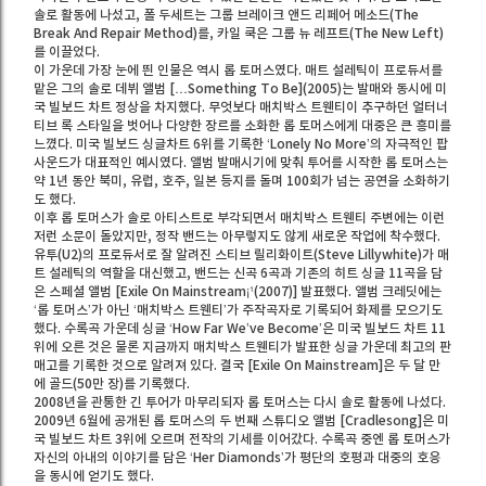
솔로 활동에 나섰고, 폴 두세트는 그룹 브레이크 앤드 리페어 메소드(The
Break And Repair Method)를, 카일 쿡은 그룹 뉴 레프트(The New Left)
를 이끌었다.
이 가운데 가장 눈에 띈 인물은 역시 롭 토머스였다. 매트 설레틱이 프로듀서를
맡은 그의 솔로 데뷔 앨범 […Something To Be](2005)는 발매와 동시에 미
국 빌보드 차트 정상을 차지했다. 무엇보다 매치박스 트웬티이 추구하던 얼터너
티브 록 스타일을 벗어나 다양한 장르를 소화한 롭 토머스에게 대중은 큰 흥미를
느꼈다. 미국 빌보드 싱글차트 6위를 기록한 ‘Lonely No More’의 자극적인 팝
사운드가 대표적인 예시였다. 앨범 발매시기에 맞춰 투어를 시작한 롭 토머스는
약 1년 동안 북미, 유럽, 호주, 일본 등지를 돌며 100회가 넘는 공연을 소화하기
도 했다.
이후 롭 토머스가 솔로 아티스트로 부각되면서 매치박스 트웬티 주변에는 이런
저런 소문이 돌았지만, 정작 밴드는 아무렇지도 않게 새로운 작업에 착수했다.
유투(U2)의 프로듀서로 잘 알려진 스티브 릴리화이트(Steve Lillywhite)가 매
트 설레틱의 역할을 대신했고, 밴드는 신곡 6곡과 기존의 히트 싱글 11곡을 담
은 스페셜 앨범 [Exile On Mainstream¡¹(2007)] 발표했다. 앨범 크레딧에는
‘롭 토머스’가 아닌 ‘매치박스 트웬티’가 주작곡자로 기록되어 화제를 모으기도
했다. 수록곡 가운데 싱글 ‘How Far We’ve Become’은 미국 빌보드 차트 11
위에 오른 것은 물론 지금까지 매치박스 트웬티가 발표한 싱글 가운데 최고의 판
매고를 기록한 것으로 알려져 있다. 결국 [Exile On Mainstream]은 두 달 만
에 골드(50만 장)를 기록했다.
2008년을 관통한 긴 투어가 마무리되자 롭 토머스는 다시 솔로 활동에 나섰다.
2009년 6월에 공개된 롭 토머스의 두 번째 스튜디오 앨범 [Cradlesong]은 미
국 빌보드 차트 3위에 오르며 전작의 기세를 이어갔다. 수록곡 중엔 롭 토머스가
자신의 아내의 이야기를 담은 ‘Her Diamonds’가 평단의 호평과 대중의 호응
을 동시에 얻기도 했다.