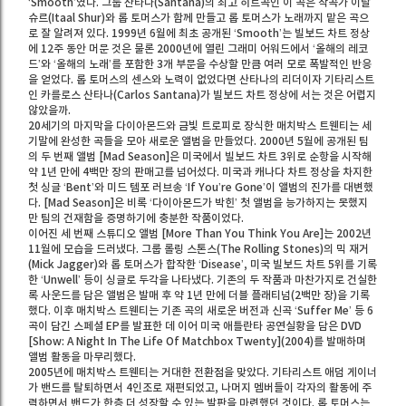
‘Smooth’였다. 그룹 산타나(Santana)의 최고 히트곡인 이 곡은 작곡가 이탈
슈르(Itaal Shur)와 롭 토머스가 함께 만들고 롭 토머스가 노래까지 맡은 곡으
로 잘 알려져 있다. 1999년 6월에 최초 공개된 ‘Smooth’는 빌보드 차트 정상
에 12주 동안 머문 것은 물론 2000년에 열린 그래미 어워드에서 ‘올해의 레코
드’와 ‘올해의 노래’를 포함한 3개 부문을 수상할 만큼 여러 모로 폭발적인 반응
을 얻었다. 롭 토머스의 센스와 노력이 없었다면 산타나의 리더이자 기타리스트
인 카를로스 산타나(Carlos Santana)가 빌보드 차트 정상에 서는 것은 어렵지
않았을까.
20세기의 마지막을 다이아몬드와 금빛 트로피로 장식한 매치박스 트웬티는 세
기말에 완성한 곡들을 모아 새로운 앨범을 만들었다. 2000년 5월에 공개된 팀
의 두 번째 앨범 [Mad Season]은 미국에서 빌보드 차트 3위로 순항을 시작해
약 1년 만에 4백만 장의 판매고를 넘어섰다. 미국과 캐나다 차트 정상을 차지한
첫 싱글 ‘Bent’와 미드 템포 러브송 ‘If You’re Gone’이 앨범의 진가를 대변했
다. [Mad Season]은 비록 ‘다이아몬드가 박힌’ 첫 앨범을 능가하지는 못했지
만 팀의 건재함을 증명하기에 충분한 작품이었다.
이어진 세 번째 스튜디오 앨범 [More Than You Think You Are]는 2002년
11월에 모습을 드러냈다. 그룹 롤링 스톤스(The Rolling Stones)의 믹 재거
(Mick Jagger)와 롭 토머스가 합작한 ‘Disease’, 미국 빌보드 차트 5위를 기록
한 ‘Unwell’ 등이 싱글로 두각을 나타냈다. 기존의 두 작품과 마찬가지로 건실한
록 사운드를 담은 앨범은 발매 후 약 1년 만에 더블 플래티넘(2백만 장)을 기록
했다. 이후 매치박스 트웬티는 기존 곡의 새로운 버전과 신곡 ‘Suffer Me’ 등 6
곡이 담긴 스페셜 EP를 발표한 데 이어 미국 애틀란타 공연실황을 담은 DVD
[Show: A Night In The Life Of Matchbox Twenty](2004)를 발매하며
앨범 활동을 마무리했다.
2005년에 매치박스 트웬티는 거대한 전환점을 맞았다. 기타리스트 애덤 게이너
가 밴드를 탈퇴하면서 4인조로 재편되었고, 나머지 멤버들이 각자의 활동에 주
력하면서 밴드가 한층 더 성장할 수 있는 발판을 마련했던 것이다. 롭 토머스는