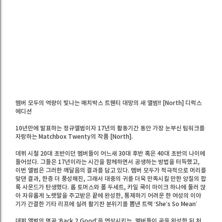
멤버 모두의 역량이 빛나는 매치박스 트웬티 대망의 새 앨범!! [North] 디럭스
에디션
10년만에 발표하는 정규앨범이자 17년의 활동기간 동안 가장 눈부신 팀워크를
자랑하는 Matchbox Twenty의 작품 [North].
데뷔 시절 20대 초반이던 멤버들이 어느새 30대 후반 혹은 40대 초반의 나이에
들어섰다. 그들은 17년이라는 시간을 함께하면서 공생하는 방법을 터득했고,
이번 앨범은 그러한 깨달음의 결과를 담고 있다. 멤버 모두가 적극적으로 머리를
맞댄 결과, 한층 더 풍성해진, 그래서 대중의 귀를 더욱 만족시킬 만한 양질의 팝
록 사운드가 탄생했다. 롭 토머스와 폴 두세트, 카일 쿡이 마이크 하나에 둘러 앉
아 자유롭게 노랫말을 주고받은 끝에 완성한, 통제하기 어려운 한 여성의 이야
기가 간결한 기타 리프에 실려 활기찬 분위기를 뽐낸 트랙 ‘She’s So Mean’
데뷔 앨범의 명곡 ‘Back 2 Good’을 연상시키는, 멤버들이 곡을 완성한 뒤 처