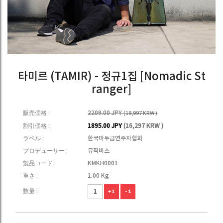
타미르 (TAMIR) - 정규1집 [Nomadic St
ranger]
販売価格 :
2209.00 JPY
(18,997 KRW )
割引価格 :
1895.00 JPY
(16,297 KRW )
ラベル :
한국마두금연주자협회
プロデューサー :
뮤직버스
製品コード :
KMKH0001
重さ :
1.00 Kg
数量 :
+1
-1