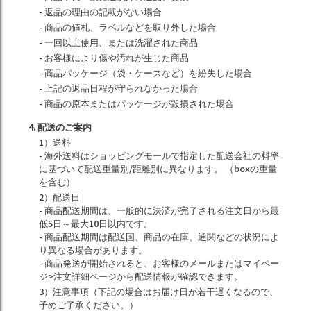
- 返品の理由の記載がない場合
- 商品の値札、ラベルなどを取り外した場合
- 一回以上使用、または洗濯された商品
- お客様により傷や汚れが生じた商品
- 商品パッケージ（袋・ケースなど）を紛失した場合
- 上記の返品日程が守られなかった場合
- 商品の原本またはパッケージが毀損された場合
4. 配送のご案内
1）送料
- 海外送料はショッピングモールで指定した配送会社の料率
に基づいて配送重量別/距離別に異なります。 （boxの重量
を含む）
2）配送日
- 商品配送期間は、一般的に決済が完了される注文日から最
低5日～最大10日以内です。
- 商品配送期間は配送国、商品の在庫、通関などの状況によ
り異なる場合があります。
- 商品発送が開始されると、お客様のメールまたはマイペー
ジ>注文詳細ページから配送情報が確認できます。
3）注意事項（下記の場合はお届け日が若干遅くなるので、
予めご了承ください。）