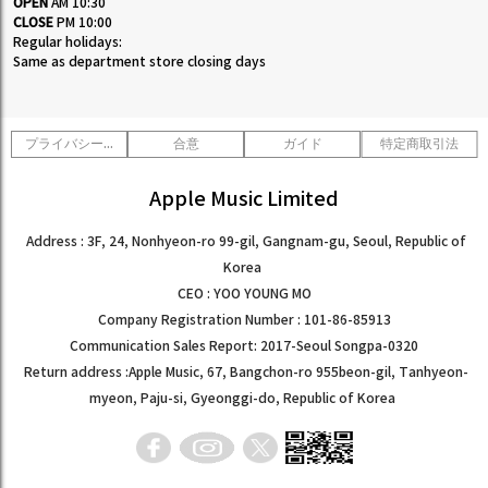
OPEN
AM 10:30
CLOSE
PM 10:00
Regular holidays:
Same as department store closing days
プライバシーポリシー
合意
ガイド
特定商取引法
Apple Music Limited
Address : 3F, 24, Nonhyeon-ro 99-gil, Gangnam-gu, Seoul, Republic of
Korea
CEO : YOO YOUNG MO
Company Registration Number : 101-86-85913
Communication Sales Report: 2017-Seoul Songpa-0320
Return address :Apple Music, 67, Bangchon-ro 955beon-gil, Tanhyeon-
myeon, Paju-si, Gyeonggi-do, Republic of Korea