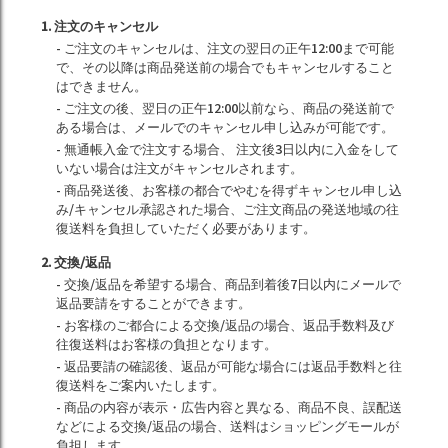
1. 注文のキャンセル
- ご注文のキャンセルは、注文の翌日の正午12:00まで可能
で、その以降は商品発送前の場合でもキャンセルすること
はできません。
- ご注文の後、翌日の正午12:00以前なら、商品の発送前で
ある場合は、メールでのキャンセル申し込みが可能です。
- 無通帳入金で注文する場合、 注文後3日以内に入金をして
いない場合は注文がキャンセルされます。
- 商品発送後、お客様の都合でやむを得ずキャンセル申し込
み/キャンセル承認された場合、ご注文商品の発送地域の往
復送料を負担していただく必要があります。
2. 交換/返品
- 交換/返品を希望する場合、商品到着後7日以内にメールで
返品要請をすることができます。
- お客様のご都合による交換/返品の場合、返品手数料及び
往復送料はお客様の負担となります。
- 返品要請の確認後、返品が可能な場合には返品手数料と往
復送料をご案内いたします。
- 商品の内容が表示・広告内容と異なる、商品不良、誤配送
などによる交換/返品の場合、送料はショッピングモールが
負担します。