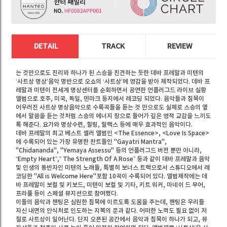
DETAIL
TRACK
REVIEW
는 것만으로도 진리와 하나가 된 스승을 친견하는 듯한 데바 프레말과 미텐의
‘사트상 명상’음악 명반으로 오쇼의 ‘사트상’에 영감을 받아 제작되었다. 데바 프
레말과 미텐이 전세계 명상센터를 순회하면서 공연한 언플러그드 라이브 실황
앨범으로 호주, 미국, 독일, 덴마크 등지에서 레코딩 되었다. 음악들과 침묵이
어우러진 사트상 명상음악으로 수록곡들을 듣는 것 만으로도 실제로 스승의 옆
에서 말씀을 듣는 것처럼 스승의 에너지 장으로 들어가 깊은 영적 교감을 느끼도
록 해준다. 요가와 명상수련, 힐링, 릴랙스 등에 매우 효과적인 음악이다.
데바 프레말의 최고 베스트 셀러 앨범인 <The Essence>, <Love Is Space>
에 수록되어 있는 가장 유명한 찬트들인 "Gayatri Mantra",
"Chidananda", "Yemaya Assessu" 등의 언플러그드 버전 뿐만 아니라,
“Empty Heart”,” The Strength Of A Rose” 등과 같이 데바 프레말과 음악
및 인생의 동반자인 미텐의 노래들, 특별히 보너스 트랙으로서 스튜디오에서 레
코딩한 "All is Welcome Here"포함 10곡이 수록되어 있다. 앨범제작에는 데
바 프레말이 보컬 및 키보드, 미텐이 보컬 및 기타, 키트 워커, 마네쉬 드 무어,
프라풀 등이 스페셜 뮤지션으로 참여했다.
이들의 음악과 챈팅은 심원한 침묵에 이르도록 도움을 주는데, 챈팅은 우리들
자신 내면의 안식처로 인도하는 지복의 문과 같다. 어떠한 노력도 필요 없이 저
절로 사트상이 일어난다. 단지 오픈된 공간에서 음악과 침묵이 하나가 되고, 뮤