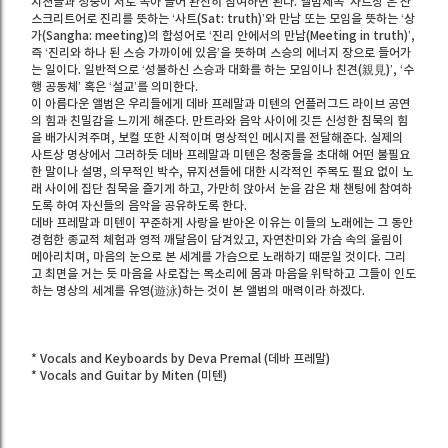
지션들과 청중이 서로 녹아 들어 완전히 참여하면 된다. 앨범제목 ‘사트상’은 산
스크리트어로 진리를 뜻하는 ‘사트(Sat: truth)’와 만남 또는 모임을 뜻하는 ‘상
가(Sangha: meeting)의 합성어로 ‘진리 안에서의 만남(Meeting in truth)’,
즉 ‘진리와 하나 된 스승 가까이에 있음’을 뜻하며 스승의 에너지 장으로 들어가
는 일이다. 일반적으로 ‘성불하신 스승과 대화를 하는 모임이나 친견(親見)’, ‘수
행 공동체’ 혹은 ‘설교’를 의미한다.
이 아름다운 앨범은 우리들에게 데바 프레말과 미텐의 언플러그드 라이브 공연
의 힘과 친밀감을 느끼게 해준다. 만트라와 음악 사이에 깃든 신성한 침묵의 힘
을 배가시켜주며, 보컬 또한 시적이며 명상적인 메시지를 전달해준다. 실제의
사트상 명상에서 그러하듯 데바 프레말과 미텐은 청중들을 초대해 어떤 불필요
한 말이나 설명, 의무적인 박수, 뮤지션들에 대한 시각적인 주목도 필요 없이 노
래 사이에 집단 침묵을 즐기게 하고, 가만히 앉아서 눈을 감은 채 챈팅에 참여하
도록 하여 자신들의 음악을 공유하도록 한다.
데바 프레말과 미텐이 꾸준하게 사랑을 받아온 이유는 이들의 노래에는 그 동안
경험한 종교적 체험과 영적 깨달음이 담겨있고, 자연찬미와 가슴 속의 울림이
메아리치며, 마음의 눈으로 본 세계를 가슴으로 노래하기 때문일 것이다. 그리
고 최면을 거는 듯 마음을 사로잡는 목소리에 몸과 마음을 위탁하고 그들이 인도
하는 명상의 세계를 유영(遊泳)하는 것이 본 앨범의 매력이라 하겠다.
* Vocals and Keyboards by Deva Premal (데바 프레말)
* Vocals and Guitar by Miten (미텐)