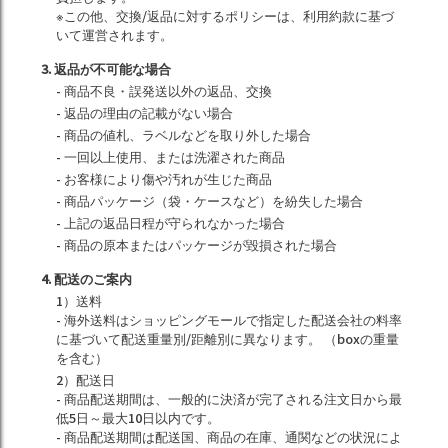
※この他、交換/返品に対するポリシーは、利用約款に基づ
いて運営されます。
3. 返品が不可能な場合
- 商品不良・誤発送以外の返品、交換
- 返品の理由の記載がない場合
- 商品の値札、ラベルなどを取り外した場合
- 一回以上使用、または洗濯された商品
- お客様により傷や汚れが生じた商品
- 商品パッケージ（袋・ケースなど）を紛失した場合
- 上記の返品日程が守られなかった場合
- 商品の原本またはパッケージが毀損された場合
4. 配送のご案内
1）送料
- 海外送料はショッピングモールで指定した配送会社の料率
に基づいて配送重量別/距離別に異なります。 （boxの重量
を含む）
2）配送日
- 商品配送期間は、一般的に決済が完了される注文日から最
低5日～最大10日以内です。
- 商品配送期間は配送国、商品の在庫、通関などの状況によ