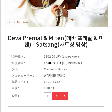
Deva Premal & Miten(데바 프레말 & 미
텐) - Satsang(사트상 명상)
販売価格 :
1802.00 JPY
(15,497 KRW )
割引価格 :
1558.00 JPY
(13,399 KRW )
ラベル :
Contents Korea
プロデューサー :
WARNER MUSIC
製品コード :
VDCD-6782
重さ :
1.00 Kg
数量 :
+1
-1