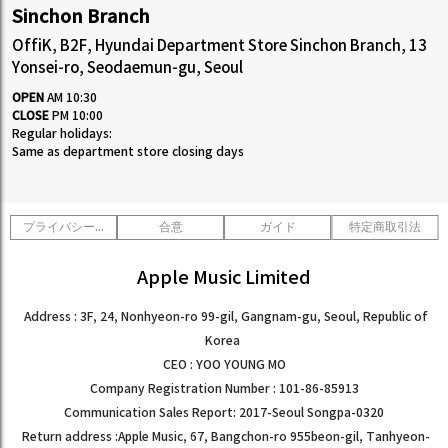
Sinchon Branch
OffiK, B2F, Hyundai Department Store Sinchon Branch, 13
Yonsei-ro, Seodaemun-gu, Seoul
OPEN
AM 10:30
CLOSE
PM 10:00
Regular holidays:
Same as department store closing days
プライバシーポリシー
合意
ガイド
特定商取引法
Apple Music Limited
Address : 3F, 24, Nonhyeon-ro 99-gil, Gangnam-gu, Seoul, Republic of
Korea
CEO : YOO YOUNG MO
Company Registration Number : 101-86-85913
Communication Sales Report: 2017-Seoul Songpa-0320
Return address :Apple Music, 67, Bangchon-ro 955beon-gil, Tanhyeon-