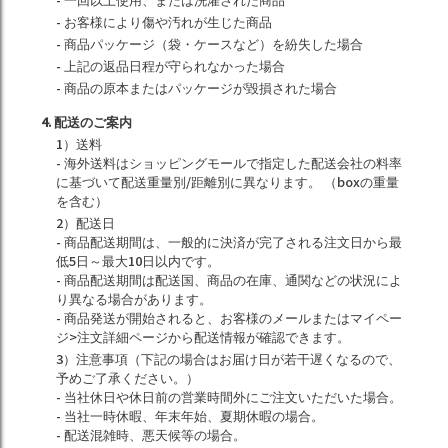
- 一回以上使用、または洗濯された商品
- お客様により傷や汚れが生じた商品
- 商品パッケージ（袋・ケースなど）を紛失した場合
- 上記の返品日程が守られなかった場合
- 商品の原本またはパッケージが毀損された場合
4. 配送のご案内
1）送料
- 海外送料はショッピングモールで指定した配送会社の料率
に基づいて配送重量別/距離別に異なります。 （boxの重量
を含む）
2）配送日
- 商品配送期間は、一般的に決済が完了される注文日から最
低5日～最大10日以内です。
- 商品配送期間は配送国、商品の在庫、通関などの状況によ
り異なる場合があります。
- 商品発送が開始されると、お客様のメールまたはマイペー
ジ>注文詳細ページから配送情報が確認できます。
3）注意事項（下記の場合はお届け日が若干遅くなるので、
予めご了承ください。）
- 当社休日や休日前の営業時間外にご注文いただいた場合。
- 当社一時休暇、年末年始、夏期休暇の場合。
- 配送混雑時、悪天候等の場合。