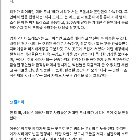
다.
폐허가 되어버린 미래 도시 ‘메가 시티’에서는 무질서와 혼란만이 가득하다. 그
안에서 법을 집행하는 ‘저지 드레드’ 는 어느 날 새로운 마약을 통해 거대 범죄
조직을 이룬 피치트리스로 출동하고, 200층에 달하는 거대한 건물안에서 동료
앤더슨과 함께 조직을 소탕하는 내용을 담고 있다.
영화 <저지 드레드>는 드라마적인 요소를 배제하고 액션에 큰 치중을 두었다.
배경인 ‘메가 시티’는 오염된 공기로 가득하고, 창문 하나 없는 고층 건물들만이
지배계층과 피지배계층을 구분하듯 도시 곳곳에 무겁게 서있다. 이런 배경에서
펼쳐지는 액션들은 영화 속 무겁고 차가운 공기만큼이나 묵직한 영상을 보여주
며, 극에서 주요 소재가 되는 신종마약의 환각상태를 표현하기 위해 초고속으로
촬영된 장면들과 환각상태에서 펼쳐지는 액션들은 지금까지 볼 수 없었던 새롭
고 흥미로운 장면을 연출한다. 또한, 한정된 공간에서 오직 ‘저지’ 두 명만이 조
직전체와 맞서 싸우는 설정 자체도 사뭇 긴강감을 불러 일으킨다.
◎ 줄거리
먼 미래, 세상은 폐허가 되고 사람들은 거대한 도시 메가 시티에 모여 삶을 연명
한다.
이곳은 정부도 통치자도 없는 곳으로 모든 범죄는 무방비로 노출 된다. 하지만
메가 시티에도 법을 집행하기 위한 자들이 있으니 그들을 저지 - 심판자라 부르
며 그 중 가장 뛰어난 자가 바로 심판자 드레드이다.