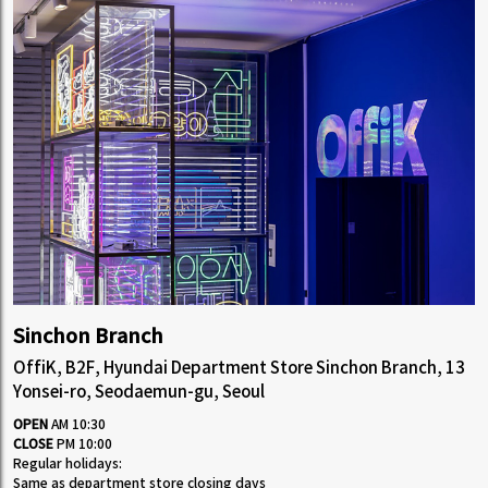
Sinchon Branch
OffiK, B2F, Hyundai Department Store Sinchon Branch, 13
Yonsei-ro, Seodaemun-gu, Seoul
OPEN
AM 10:30
CLOSE
PM 10:00
Regular holidays:
Same as department store closing days