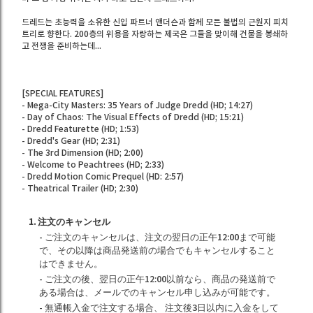
드레드는 초능력을 소유한 신입 파트너 앤더슨과 함께 모든 불법의 근원지 피치
트리로 향한다. 200층의 위용을 자랑하는 제국은 그들을 맞이해 건물을 봉쇄하
고 전쟁을 준비하는데...
[SPECIAL FEATURES]
- Mega-City Masters: 35 Years of Judge Dredd (HD; 14:27)
- Day of Chaos: The Visual Effects of Dredd (HD; 15:21)
- Dredd Featurette (HD; 1:53)
- Dredd's Gear (HD; 2:31)
- The 3rd Dimension (HD; 2:00)
- Welcome to Peachtrees (HD; 2:33)
- Dredd Motion Comic Prequel (HD: 2:57)
- Theatrical Trailer (HD; 2:30)
1. 注文のキャンセル
- ご注文のキャンセルは、注文の翌日の正午12:00まで可能
で、その以降は商品発送前の場合でもキャンセルすること
はできません。
- ご注文の後、翌日の正午12:00以前なら、商品の発送前で
ある場合は、メールでのキャンセル申し込みが可能です。
- 無通帳入金で注文する場合、 注文後3日以内に入金をして