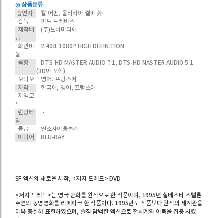
◎ 상품분류
출연자
칼 어번, 올리비아 썰비 外
감독
피트 트레비스
제작배
(주)노바미디어
급
화면비
2.40:1 1080P HIGH DEFINITION
율
음향
DTS-HD MASTER AUDIO 7.1, DTS-HD MASTER AUDIO 5.1
(3D만 포함)
오디오
영어, 프랑스어
자막
한국어, 영어, 프랑스어
지역코
-
드
런닝타
-
임
등급
연소자이용불가
미디어
BLU-RAY
SF 액션의 새로운 시작, <저지 드레드> DVD
<저지 드레드>는 영국 만화를 원작으로 한 작품이며, 1995년 실베스터 스탤론
주연의 동명영화를 리메이크 한 작품이다. 1995년도 작품보다 원작의 세계관을
더욱 충실히 표현하였으며, 솔직 담백한 액션으로 전세계의 이목을 집중 시켰