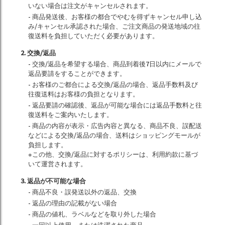
いない場合は注文がキャンセルされます。
- 商品発送後、お客様の都合でやむを得ずキャンセル申し込
み/キャンセル承認された場合、ご注文商品の発送地域の往
復送料を負担していただく必要があります。
2. 交換/返品
- 交換/返品を希望する場合、商品到着後7日以内にメールで
返品要請をすることができます。
- お客様のご都合による交換/返品の場合、返品手数料及び
往復送料はお客様の負担となります。
- 返品要請の確認後、返品が可能な場合には返品手数料と往
復送料をご案内いたします。
- 商品の内容が表示・広告内容と異なる、商品不良、誤配送
などによる交換/返品の場合、送料はショッピングモールが
負担します。
※この他、交換/返品に対するポリシーは、利用約款に基づ
いて運営されます。
3. 返品が不可能な場合
- 商品不良・誤発送以外の返品、交換
- 返品の理由の記載がない場合
- 商品の値札、ラベルなどを取り外した場合