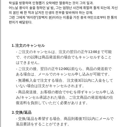
락실을 방황하며 인형뽑기 오락에만 열중하는 것이 그의 일과.
어느날 용식이 술을 청하던 날 밤, 그는 엄청난 사건에 휘말려 들게 되는데. 자신
의 꿈인 배 한 척과 남겨진 인생의 전부를 맞바꿔야 하는 강재.
그런 그에게 '파이란'(장백지 분)이라는 이름을 가진 중국 여인으로부터 한 통의
편지가 배달된다.
1. 注文のキャンセル
- ご注文のキャンセルは、注文の翌日の正午12:00まで可能
で、その以降は商品発送前の場合でもキャンセルすること
はできません。
- ご注文の後、翌日の正午12:00以前なら、商品の発送前で
ある場合は、メールでのキャンセル申し込みが可能です。
- 無通帳入金で注文する場合、 注文後3日以内に入金をして
いない場合は注文がキャンセルされます。
- 商品発送後、お客様の都合でやむを得ずキャンセル申し込
み/キャンセル承認された場合、ご注文商品の発送地域の往
復送料を負担していただく必要があります。
2. 交換/返品
- 交換/返品を希望する場合、商品到着後7日以内にメールで
返品要請をすることができます。