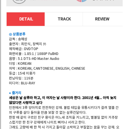
DETAIL
TRACK
REVIEW
◎ 상품분류
감독 : 송해성
출연자 : 최민식, 장백지 外
제작배급 : DVDTOP
화면비율 : 1.85:1 / 1080P FullHD
음향 : 5.1 DTS-HD Master Audio
더빙 : KOREAN
자막 : KOREAN, CANTONESE, ENGLISH, CHINESE
등급 : 15세 이용가
런닝타임 : 116분
미디어 : BLU-RAY
● 줄거리
세상은 날 삼류라 하고, 이 여자는 날 사랑이라 한다. 2001년 4월... 아직 늦지
않았다면 사랑하고 싶다
인천에서 3류 양아치로 전전하던 강재. 불법 테입을 유통시키다가 걸려 열흘 간
의 구류를 살다 돌아올 만큼 보잘 것 없는 삼류건달이다.
한창 때 같이 구르던 친구 용식은 어느새 조직을 거느리고, 별볼일 없이 거추장
스럽기만 한 친구 강재에게 나이트 삐끼나 서라고 한다.
그래도 고향에 배 한 척 사 가지고 돌아갈 소박하고 부질없는 꿈을 꾸는 강재. 오