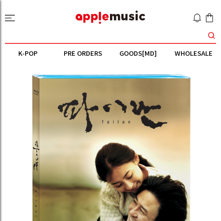
K-POP
PRE ORDERS
GOODS[MD]
WHOLESALE