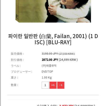
파이란 일반판 (白蘭, Failan, 2001) (1 D
ISC) [BLU-RAY]
販売価格 :
3198.00 JPY
(27,503 KRW )
割引価格 :
2872.00 JPY
(24,699 KRW )
ラベル :
(주)애플뮤직
プロデューサー :
DVDTOP
重さ :
1.00 Kg
数量 :
+1
-1