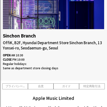
Sinchon Branch
OffiK, B2F, Hyundai Department Store Sinchon Branch, 13
Yonsei-ro, Seodaemun-gu, Seoul
OPEN
AM 10:30
CLOSE
PM 10:00
Regular holidays:
Same as department store closing days
プライバシーポリシー
合意
ガイド
特定商取引法
Apple Music Limited