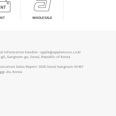
ENT
WHOLESALE
l information handler : apple@applemusic.co.kr
gil, Gangnam-gu, Seoul, Republic of Korea
cation Sales Report: 2020-Seoul Gangnam-01467
nggi-do, Korea