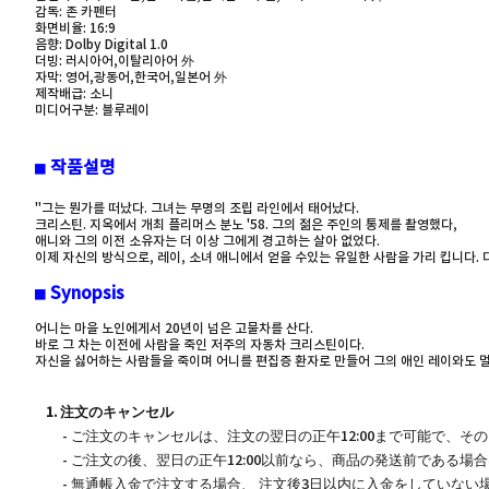
감독: 존 카펜터
화면비율: 16:9
음향: Dolby Digital 1.0
더빙: 러시아어,이탈리아어 外
자막: 영어,광동어,한국어,일본어 外
제작배급: 소니
미디어구분: 블루레이
■ 작품설명
"그는 뭔가를 떠났다. 그녀는 무명의 조립 라인에서 태어났다.
크리스틴. 지옥에서 개최 플리머스 분노 '58. 그의 젊은 주인의 통제를 촬영했다,
애니와 그의 이전 소유자는 더 이상 그에게 경고하는 살아 없었다.
이제 자신의 방식으로, 레이, 소녀 애니에서 얻을 수있는 유일한 사람을 가리 킵니다. 다른
■
Synopsis
어니는 마을 노인에게서 20년이 넘은 고물차를 산다.
바로 그 차는 이전에 사람을 죽인 저주의 자동차 크리스틴이다.
자신을 싫어하는 사람들을 죽이며 어니를 편집증 환자로 만들어 그의 애인 레이와도 멀
1. 注文のキャンセル
- ご注文のキャンセルは、注文の翌日の正午12:00まで可能で、
- ご注文の後、翌日の正午12:00以前なら、商品の発送前である
- 無通帳入金で注文する場合、 注文後3日以内に入金をしていな