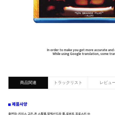
In order to make you get more accurate and d
While using Google translation, some tran
商品関連
トラックリスト
レビュ
■ 제품사양
출연자: 키이스 고든,존 스톡웰,알렉산드라 폴,로버트 프로스키 外