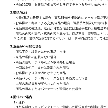
- 商品発送後、お客様の都合でやむを得ずキャンセル申し込み/
2. 交換/返品
- 交換/返品を希望する場合、商品到着後7日以内にメールで返品
- お客様のご都合による交換/返品の場合、返品手数料及び往復送
- 返品要請の確認後、返品が可能な場合には返品手数料と往復送料
- 商品の内容が表示・広告内容と異なる、商品不良、誤配送などに
※この他、交換/返品に対するポリシーは、利用約款に基づいて運
3. 返品が不可能な場合
- 商品不良・誤発送以外の返品、交換
- 返品の理由の記載がない場合
- 商品の値札、ラベルなどを取り外した場合
- 一回以上使用、または洗濯された商品
- お客様により傷や汚れが生じた商品
- 商品パッケージ（袋・ケースなど）を紛失した場合
- 上記の返品日程が守られなかった場合
- 商品の原本またはパッケージが毀損された場合
4. 配送のご案内
1）送料
- 海外送料はショッピングモールで指定した配送会社の料率に基づい