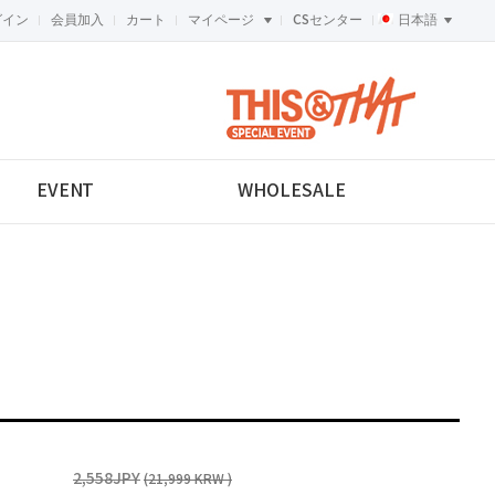
グイン
会員加入
カート
マイページ
CSセンター
日本語
<-->
EVENT
WHOLESALE
2,558JPY
(21,999 KRW )