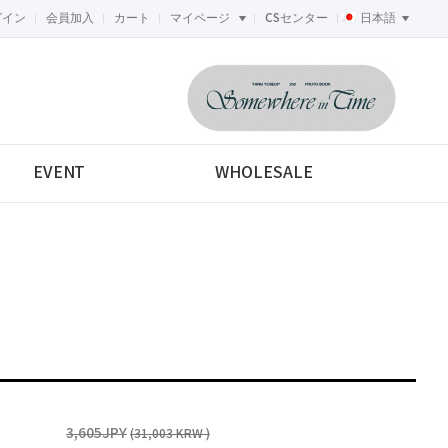
グイン
会員加入
カート
マイページ
CSセンター
日本語
<-->
EVENT
WHOLESALE
3,605JPY
(31,003 KRW )