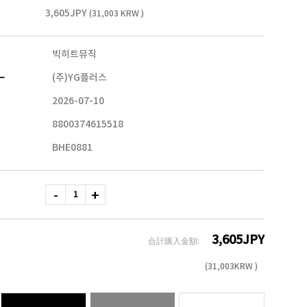
3,605JPY
(31,003 KRW )
빅히트뮤직
ー
(주)YG플러스
2026-07-10
8800374615518
BHE0881
3,605
JPY
合計購入金額:
(
31,003
KRW )