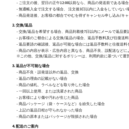
- ご注文の後、翌日の正午12:00以前なら、商品の発送前である
- 無通帳入金で注文する場合、 注文後3日以内に入金をしていな
- 商品発送後、お客様の都合でやむを得ずキャンセル申し込み/
2. 交換/返品
- 交換/返品を希望する場合、商品到着後7日以内にメールで返品
- お客様のご都合による交換/返品の場合、返品手数料及び往復送
- 返品要請の確認後、返品が可能な場合には返品手数料と往復送料
- 商品の内容が表示・広告内容と異なる、商品不良、誤配送などに
※この他、交換/返品に対するポリシーは、利用約款に基づいて運
3. 返品が不可能な場合
- 商品不良・誤発送以外の返品、交換
- 返品の理由の記載がない場合
- 商品の値札、ラベルなどを取り外した場合
- 一回以上使用、または洗濯された商品
- お客様により傷や汚れが生じた商品
- 商品パッケージ（袋・ケースなど）を紛失した場合
- 上記の返品日程が守られなかった場合
- 商品の原本またはパッケージが毀損された場合
4. 配送のご案内