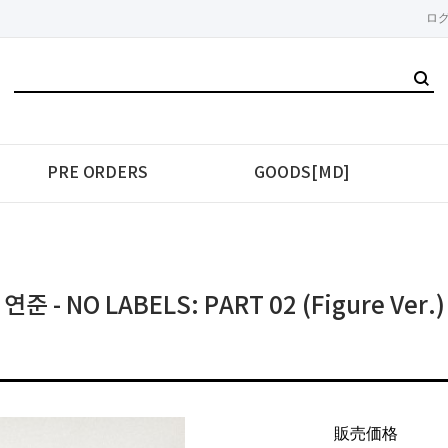
ロ
PRE ORDERS
GOODS[MD]
연준 - NO LABELS: PART 02 (Figure Ver.)
販売価格