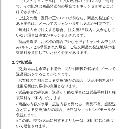
- ご注文のキャンセルは、注文の翌日の正午12:00まで可能
で、その以降は商品発送前の場合でもキャンセルすること
はできません。
- ご注文の後、翌日の正午12:00以前なら、商品の発送前で
ある場合は、メールでのキャンセル申し込みが可能です。
- 無通帳入金で注文する場合、 注文後3日以内に入金をして
いない場合は注文がキャンセルされます。
- 商品発送後、お客様の都合でやむを得ずキャンセル申し込
み/キャンセル承認された場合、ご注文商品の発送地域の往
復送料を負担していただく必要があります。
2. 交換/返品
- 交換/返品を希望する場合、商品到着後7日以内にメールで
返品要請をすることができます。
- お客様のご都合による交換/返品の場合、返品手数料及び
往復送料はお客様の負担となります。
- 返品要請の確認後、返品が可能な場合には返品手数料と往
復送料をご案内いたします。
- 商品の内容が表示・広告内容と異なる、商品不良、誤配送
などによる交換/返品の場合、送料はショッピングモールが
負担します。
※この他、交換/返品に対するポリシーは、利用約款に基づ
いて運営されます。