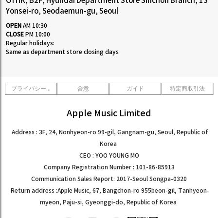
OffiK, B2F, Hyundai Department Store Sinchon Branch, 13
Yonsei-ro, Seodaemun-gu, Seoul
OPEN
AM 10:30
CLOSE
PM 10:00
Regular holidays:
Same as department store closing days
プライバシーポリシー
合意
ガイド
特定商取引法
Apple Music Limited
Address : 3F, 24, Nonhyeon-ro 99-gil, Gangnam-gu, Seoul, Republic of
Korea
CEO : YOO YOUNG MO
Company Registration Number : 101-86-85913
Communication Sales Report: 2017-Seoul Songpa-0320
Return address :Apple Music, 67, Bangchon-ro 955beon-gil, Tanhyeon-
myeon, Paju-si, Gyeonggi-do, Republic of Korea