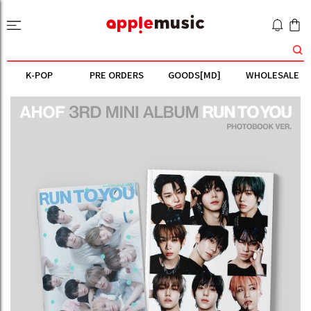
K-POP
PRE ORDERS
GOODS[MD]
WHOLESALE