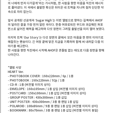
의 너에게 먼저 다가갈게”라는 가사처럼, 한 사람을 향한 마음을 직진의 에너지
로 풀어냈다. 이 곡에서 출발한 확신은 뒤이은 네 트랙을 지나며 점차 단단한 약
속으로 자리 잡는다.
앞서 공개된 선공개곡 ‘Sugar High’는 이번 앨범으로 향하는 길목에서 AHOF
의 달라진 결을 가장 먼저 알린 곡이다. 한층 여유로워진 무드와 과감해진 퍼포
먼스로 넓어진 매력을 예고하며 다섯 장면이 그려질 출발선을 미리 열어 보였다.
마지막 트랙 ‘Our Story’는 다섯 장면의 끝에서 모든 마음을 한 편의 이야기로
매듭짓는 팬송이다. 긴 여정 끝에 닿은 지금을 기록하며 함께 써 내려갈 다음 이
야기를 예고한다.
한 사람을 향한 직진에서 시작해 AHOF은 흔들림 없는 태도로 다음 장면을 향해
나아간다.
*앨범 사양
HEART Ver.
- PHOTOBOOK COVER : 160x220mm / 6p / 1종
- PHOTOBOOK : 160x220mm / 92p / 1종
- CD-R : 1종 (버전별 이미지 상이)
- ENVELOPE : 160x105mm / 1종 삽입 (버전별 이미지 상이)
- POSTCARD : 150x100mm / 1종 삽입 (버전별 이미지 상이)
- GROUP POSTER : 430x300mm / 1종 삽입
- UNIT POSTER : 430x300mm / 3종 중 랜덤 1종 삽입
- POLAROID : 108x86mm / 9종 중 랜덤 1종 삽입 (버전별 이미지 상이)
- BOOKMARK : 80x70mm / 3종 중 랜덤 1종 삽입 (버전별 이미지 동일)