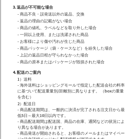
3. 返品が不可能な場合
- 商品不良・誤発送以外の返品、交換
- 返品の理由の記載がない場合
- 商品の値札、ラベルなどを取り外した場合
- 一回以上使用、または洗濯された商品
- お客様により傷や汚れが生じた商品
- 商品パッケージ（袋・ケースなど）を紛失した場合
- 上記の返品日程が守られなかった場合
- 商品の原本またはパッケージが毀損された場合
4. 配送のご案内
1）送料
- 海外送料はショッピングモールで指定した配送会社の料率
に基づいて配送重量別/距離別に異なります。 （boxの重量
を含む）
2）配送日
- 商品配送期間は、一般的に決済が完了される注文日から最
低5日～最大10日以内です。
- 商品配送期間は配送国、商品の在庫、通関などの状況によ
り異なる場合があります。
- 商品発送が開始されると、お客様のメールまたはマイペー