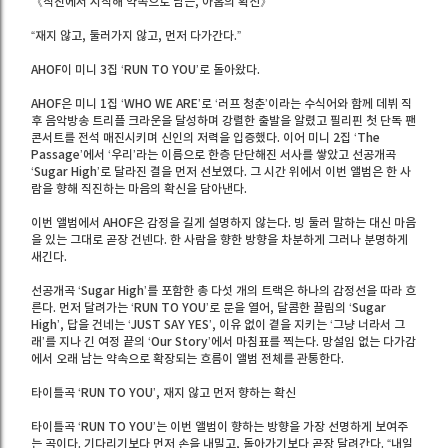
《직진에서 시작해 약속으로 남는, 아홉의 확신》
“재지 않고, 둘러가지 않고, 먼저 다가간다.”
AHOF이 미니 3집 ‘RUN TO YOU’로 돌아왔다.
AHOF은 미니 1집 ‘WHO WE ARE’로 ‘러프 청춘’이라는 수식어와 함께 데뷔 직
후 음악방송 트리플 크라운을 달성하며 강렬한 출발을 알렸고 필리핀 첫 단독 팬
콘서트를 전석 매진시키며 신인의 저력을 입증했다. 이어 미니 2집 ‘The
Passage’에서 ‘우리’라는 이름으로 한층 단단해진 서사를 쌓았고 선공개곡
‘Sugar High’로 달라진 결을 먼저 선보였다. 그 시간 위에서 이번 앨범은 한 사
람을 향해 직진하는 마음의 확신을 담아낸다.
이번 앨범에서 AHOF은 감정을 길게 설명하지 않는다. 빙 둘러 말하는 대신 마음
을 있는 그대로 곧장 건넨다. 한 사람을 향한 방향을 차분하게 그러나 분명하게
새긴다.
선공개곡 ‘Sugar High’를 포함한 총 다섯 개의 트랙은 하나의 감정선을 따라 흐
른다. 먼저 달려가는 ‘RUN TO YOU’로 문을 열어, 달콤한 끌림의 ‘Sugar
High’, 답을 건네는 ‘JUST SAY YES’, 이유 없이 곁을 지키는 ‘그냥 너라서 그
래’를 지나 긴 여정 끝의 ‘Our Story’에서 마침표를 찍는다. 망설임 없는 다가감
에서 오래 남는 약속으로 확장되는 흐름이 앨범 전체를 관통한다.
타이틀곡 ‘RUN TO YOU’, 재지 않고 먼저 향하는 확신
타이틀곡 ‘RUN TO YOU’는 이번 앨범이 향하는 방향을 가장 선명하게 보여주
는 곡이다. 기다리기보다 먼저 손을 내밀고, 돌아가기보다 곧장 달려간다. “내일