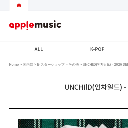
ALL
K-POP
Home
>
国内盤
>
E-スターショップ
>
その他
> UNCHIlD(언차일드) - 2026 D
UNCHIlD(언차일드) - 