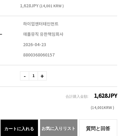
1,628JPY
(14,001 KRW )
하이업엔터테인먼트
ー
애플뮤직 유한책임회사
2026-04-23
8800368060157
1,628
JPY
合計購入金額:
(
14,001
KRW )
お気に入りリスト
質問と回答
カートに入れる