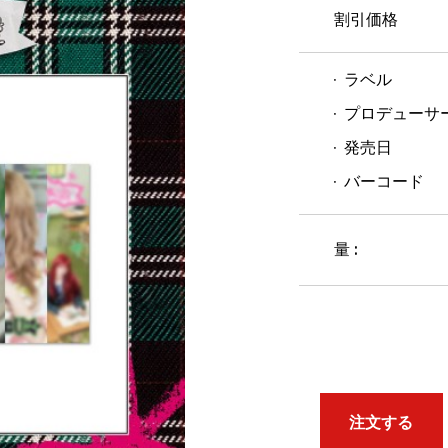
割引価格
ラベル
プロデューサ
発売日
バーコード
量 :
注文する