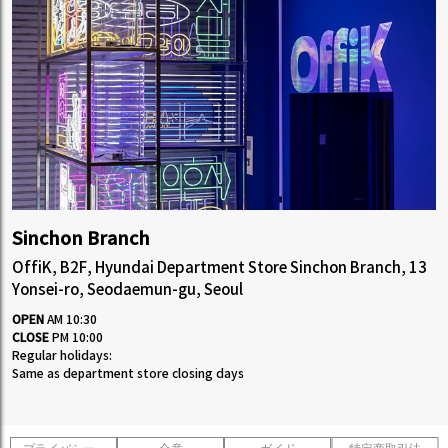
Sinchon Branch
OffiK, B2F, Hyundai Department Store Sinchon Branch, 13
Yonsei-ro, Seodaemun-gu, Seoul
OPEN
AM 10:30
CLOSE
PM 10:00
Regular holidays:
Same as department store closing days