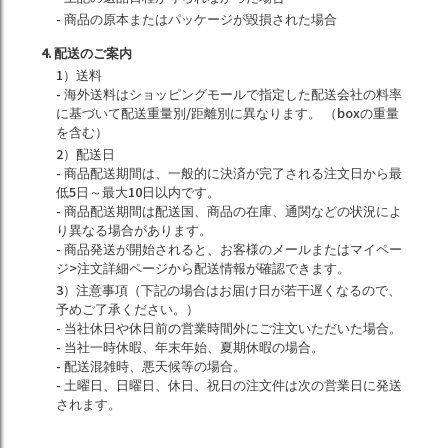
- 商品の原本またはパッケージが毀損された場合
4. 配送のご案内
1）送料
- 海外送料はショッピングモールで指定した配送会社の料率
に基づいて配送重量別/距離別に異なります。 （boxの重量
を含む）
2）配送日
- 商品配送期間は、一般的に決済が完了される注文日から最
低5日～最大10日以内です。
- 商品配送期間は配送国、商品の在庫、通関などの状況によ
り異なる場合があります。
- 商品発送が開始されると、お客様のメールまたはマイペー
ジ>注文詳細ページから配送情報が確認できます。
3）注意事項（下記の場合はお届け日が若干遅くなるので、
予めご了承ください。）
- 当社休日や休日前の営業時間外にご注文いただいた場合。
- 当社一時休暇、年末年始、夏期休暇の場合。
- 配送混雑時、悪天候等の場合。
- 土曜日、日曜日、休日、祝日の注文件は次の営業日に発送
されます。