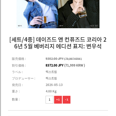
[세트/4종] 데이즈드 앤 컨퓨즈드 코리아 2
6년 5월 베버리지 에디션 표지: 변우석
販売価格 :
9302.00 JPY
(79,997 KRW )
割引価格 :
8372.00 JPY
(71,999 KRW )
ラベル :
렉스트림
プロデューサー :
렉스트림
発売日 :
2026-05-13
重さ :
4.00 Kg
数量 :
+1
-1