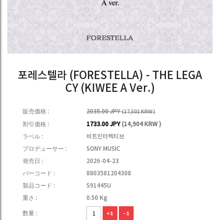
포레스텔라 (FORESTELLA) - THE LEGA
CY (KIWEE A Ver.)
販売価格 :
2035.00 JPY
(17,501 KRW )
割引価格 :
1733.00 JPY
(14,904 KRW )
ラベル :
비트인터렉티브
プロデューサー :
SONY MUSIC
発売日 :
2026-04-23
バーコード :
8803581204308
製品コード :
S91445U
重さ :
0.50 Kg
数量 :
+1
-1