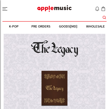
K-POP
PRE ORDERS
GOODS[MD]
WHOLESALE