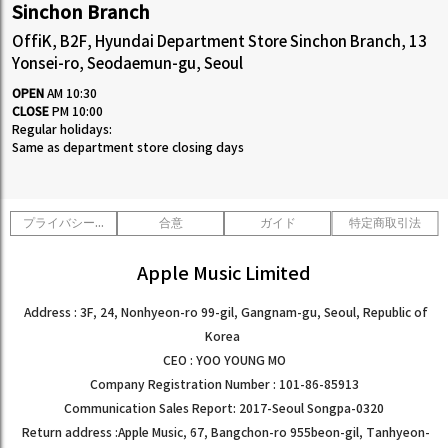
Sinchon Branch
OffiK, B2F, Hyundai Department Store Sinchon Branch, 13
Yonsei-ro, Seodaemun-gu, Seoul
OPEN
AM 10:30
CLOSE
PM 10:00
Regular holidays:
Same as department store closing days
プライバシーポリシー
合意
ガイド
特定商取引法
Apple Music Limited
Address : 3F, 24, Nonhyeon-ro 99-gil, Gangnam-gu, Seoul, Republic of
Korea
CEO : YOO YOUNG MO
Company Registration Number : 101-86-85913
Communication Sales Report: 2017-Seoul Songpa-0320
Return address :Apple Music, 67, Bangchon-ro 955beon-gil, Tanhyeon-