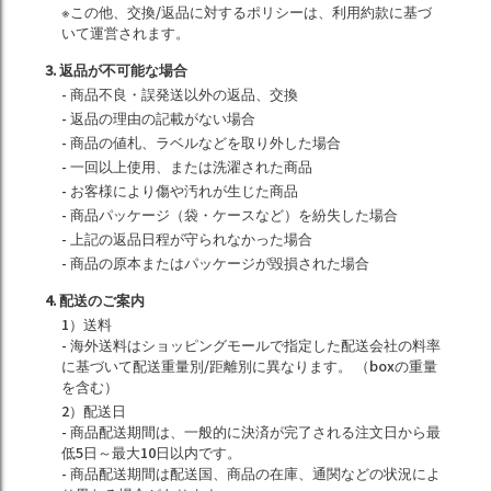
※この他、交換/返品に対するポリシーは、利用約款に基づ
いて運営されます。
3. 返品が不可能な場合
- 商品不良・誤発送以外の返品、交換
- 返品の理由の記載がない場合
- 商品の値札、ラベルなどを取り外した場合
- 一回以上使用、または洗濯された商品
- お客様により傷や汚れが生じた商品
- 商品パッケージ（袋・ケースなど）を紛失した場合
- 上記の返品日程が守られなかった場合
- 商品の原本またはパッケージが毀損された場合
4. 配送のご案内
1）送料
- 海外送料はショッピングモールで指定した配送会社の料率
に基づいて配送重量別/距離別に異なります。 （boxの重量
を含む）
2）配送日
- 商品配送期間は、一般的に決済が完了される注文日から最
低5日～最大10日以内です。
- 商品配送期間は配送国、商品の在庫、通関などの状況によ