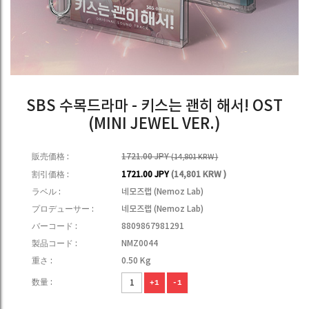
SBS 수목드라마 - 키스는 괜히 해서! OST
(MINI JEWEL VER.)
販売価格 :
1721.00 JPY
(14,801 KRW )
割引価格 :
1721.00 JPY
(14,801 KRW )
ラベル :
네모즈랩 (Nemoz Lab)
プロデューサー :
네모즈랩 (Nemoz Lab)
バーコード :
8809867981291
製品コード :
NMZ0044
重さ :
0.50 Kg
数量 :
+1
-1