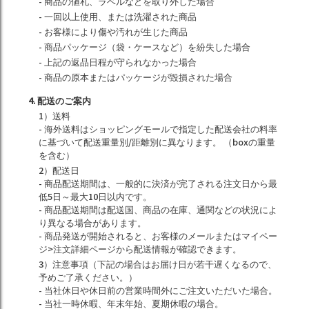
- 商品の値札、ラベルなどを取り外した場合
- 一回以上使用、または洗濯された商品
- お客様により傷や汚れが生じた商品
- 商品パッケージ（袋・ケースなど）を紛失した場合
- 上記の返品日程が守られなかった場合
- 商品の原本またはパッケージが毀損された場合
4. 配送のご案内
1）送料
- 海外送料はショッピングモールで指定した配送会社の料率
に基づいて配送重量別/距離別に異なります。 （boxの重量
を含む）
2）配送日
- 商品配送期間は、一般的に決済が完了される注文日から最
低5日～最大10日以内です。
- 商品配送期間は配送国、商品の在庫、通関などの状況によ
り異なる場合があります。
- 商品発送が開始されると、お客様のメールまたはマイペー
ジ>注文詳細ページから配送情報が確認できます。
3）注意事項（下記の場合はお届け日が若干遅くなるので、
予めご了承ください。）
- 当社休日や休日前の営業時間外にご注文いただいた場合。
- 当社一時休暇、年末年始、夏期休暇の場合。