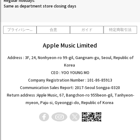
Regular holidays:
Same as department store closing days
プライバシーポリシー
合意
ガイド
特定商取引法
Apple Music Limited
Address : 3F, 24, Nonhyeon-ro 99-gil, Gangnam-gu, Seoul, Republic of
Korea
CEO : YOO YOUNG MO
Company Registration Number : 101-86-85913
Communication Sales Report: 2017-Seoul Songpa-0320
Return address :Apple Music, 67, Bangchon-ro 955beon-gil, Tanhyeon-
myeon, Paju-si, Gyeonggi-do, Republic of Korea