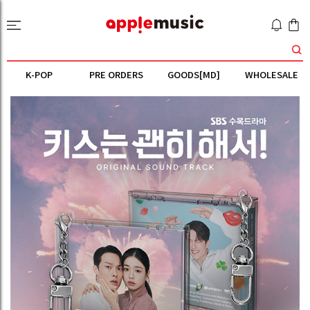
K-POP
PRE ORDERS
GOODS[MD]
WHOLESALE